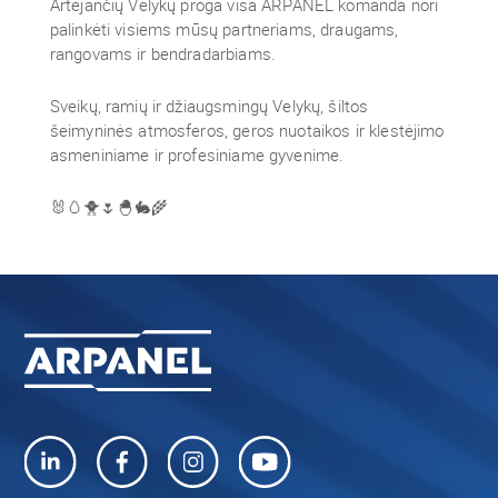
Artėjančių Velykų proga visa ARPANEL komanda nori
palinkėti visiems mūsų partneriams, draugams,
rangovams ir bendradarbiams.
Sveikų, ramių ir džiaugsmingų Velykų, šiltos
šeimyninės atmosferos, geros nuotaikos ir klestėjimo
asmeniniame ir profesiniame gyvenime.
🐰🥚🐥🌷🐣🐇🌾