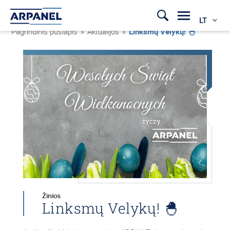
LT
Pagrindinis puslapis
»
Aktualijos
»
Linksmų Velykų! 🐣
Žinios
Linksmų Velykų! 🐣