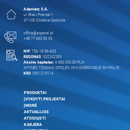
Adamietz S.A.
ul. Braci Prankel 1
47-100 Strzelce Opolskie
office@arpanel.pl
+48 77 463 00 55
NIP
: 756-18-36-633
REGONAS
: 532242263
Akcinis kapitalas:
4 660 000,00 PLN
APYNĖS TEISMAS OPOLĖS VIII KOMERCINĖJE SKYRIUJE
KRS
: 0001210114
PRODUKTAI
ĮVYKDYTI PROJEKTAI
ĮMONĖ
AKTUALIJOS
ATSISIŲSTI
KARJERA