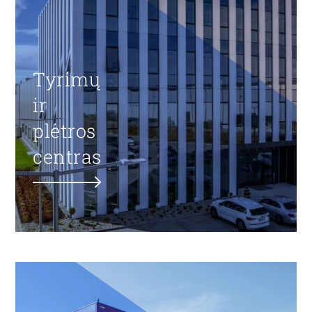
Tyrimų
ir
plėtros
centras