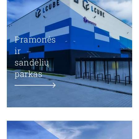
Pramonės
ir
sandėlių
parkas