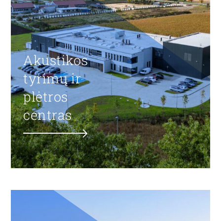
Akustikos
tyrimų ir
plėtros
centras