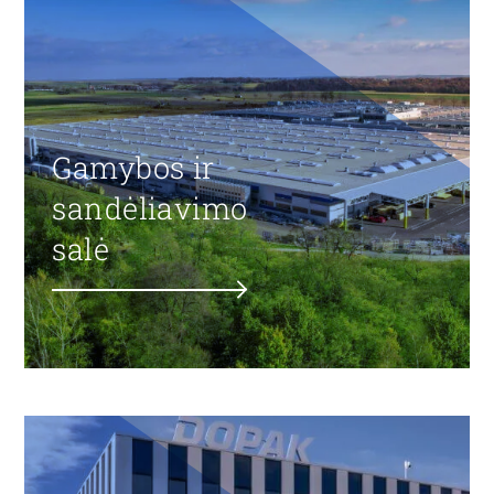
Gamybos ir
sandėliavimo
salė