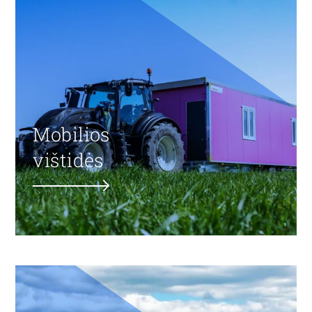
Mobilios
vištidės