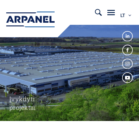
LT
Įvykdyti
projektai