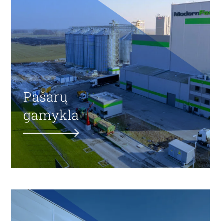
Pašarų
gamykla