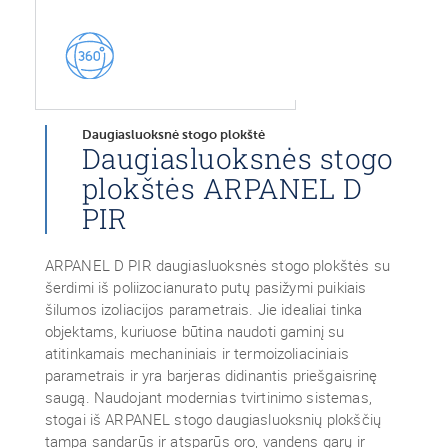
Daugiasluoksnė stogo plokštė
Daugiasluoksnės stogo
plokštės ARPANEL D
PIR
ARPANEL D PIR daugiasluoksnės stogo plokštės su
šerdimi iš poliizocianurato putų pasižymi puikiais
šilumos izoliacijos parametrais. Jie idealiai tinka
objektams, kuriuose būtina naudoti gaminį su
atitinkamais mechaniniais ir termoizoliaciniais
parametrais ir yra barjeras didinantis priešgaisrinę
saugą. Naudojant modernias tvirtinimo sistemas,
stogai iš ARPANEL stogo daugiasluoksnių plokščių
tampa sandarūs ir atsparūs oro, vandens garų ir