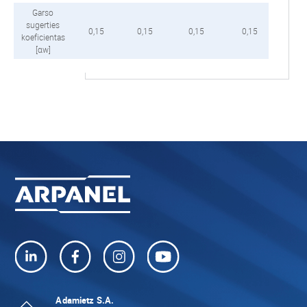
Garso
sugerties
0,15
0,15
0,15
0,15
NP
koeficientas
[αw]
Adamietz S.A.