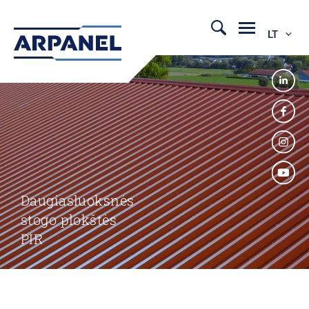
LT
Daugiasluoksnės
stogo plokštės
PIR