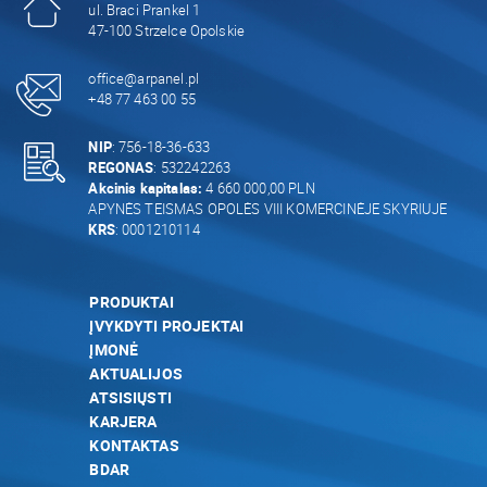
ul. Braci Prankel 1
47-100 Strzelce Opolskie
office@arpanel.pl
+48 77 463 00 55
NIP
: 756-18-36-633
REGONAS
: 532242263
Akcinis kapitalas:
4 660 000,00 PLN
APYNĖS TEISMAS OPOLĖS VIII KOMERCINĖJE SKYRIUJE
KRS
: 0001210114
PRODUKTAI
ĮVYKDYTI PROJEKTAI
ĮMONĖ
AKTUALIJOS
ATSISIŲSTI
KARJERA
KONTAKTAS
BDAR