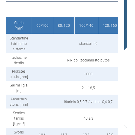
Storis
60/100
80/120
100/140
120/160
160/
[mm]
Standartinė
tvirtinimo
standartinė
sistema
Izoliacinė
PIR poliizocianurato putos
šerdis
Plokštės
1000
plotis [mm]
Galimi ilgiai
2 – 18,5
[m]
Pamušalo
išorinis 0,5-0,7 / vidinis 0,4-0,7
storis [mm]
Šerdies
tankis
40 ± 3
[kg/m³]
Svoris
10,6
11,3
12,1
12,9
14,