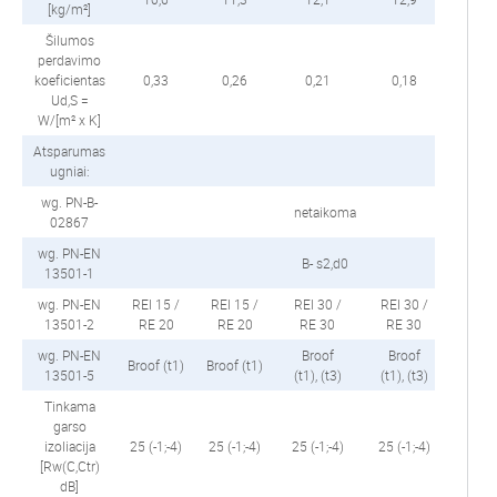
[kg/m²]
Šilumos
perdavimo
koeficientas
0,33
0,26
0,21
0,18
0,1
Ud,S =
W/[m² x K]
Atsparumas
ugniai:
wg. PN-B-
netaikoma
02867
wg. PN-EN
B- s2,d0
13501-1
wg. PN-EN
REI 15 /
REI 15 /
REI 30 /
REI 30 /
REI 3
13501-2
RE 20
RE 20
RE 30
RE 30
RE 
wg. PN-EN
Broof
Broof
Broof (t1)
Broof (t1)
Broof 
13501-5
(t1), (t3)
(t1), (t3)
Tinkama
garso
izoliacija
25 (-1;-4)
25 (-1;-4)
25 (-1;-4)
25 (-1;-4)
NP
[Rw(C,Ctr)
dB]