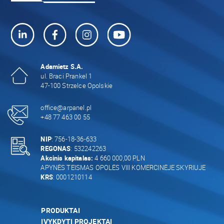
Adamietz S.A.
ul. Braci Prankel 1
47-100 Strzelce Opolskie
office@arpanel.pl
+48 77 463 00 55
NIP
: 756-18-36-633
REGONAS
: 532242263
Akcinis kapitalas:
4 660 000,00 PLN
APYNĖS TEISMAS OPOLĖS VIII KOMERCINĖJE SKYRIUJE
KRS
: 0001210114
PRODUKTAI
ĮVYKDYTI PROJEKTAI