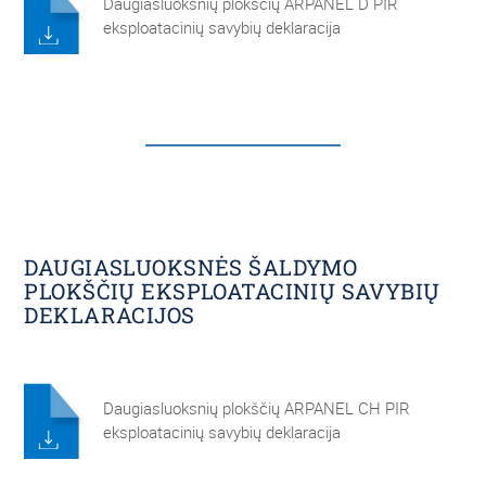
Daugiasluoksnių plokščių ARPANEL D PIR
eksploatacinių savybių deklaracija
DAUGIASLUOKSNĖS ŠALDYMO
PLOKŠČIŲ EKSPLOATACINIŲ SAVYBIŲ
DEKLARACIJOS
Daugiasluoksnių plokščių ARPANEL CH PIR
eksploatacinių savybių deklaracija