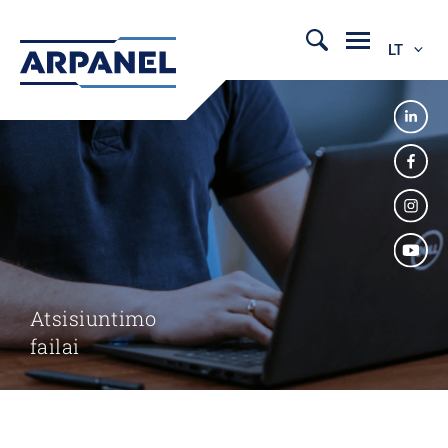
LT
Atsisiuntimo
failai