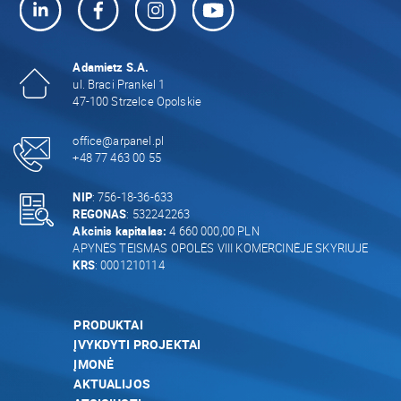
Adamietz S.A.
ul. Braci Prankel 1
47-100 Strzelce Opolskie
office@arpanel.pl
+48 77 463 00 55
NIP
: 756-18-36-633
REGONAS
: 532242263
Akcinis kapitalas:
4 660 000,00 PLN
APYNĖS TEISMAS OPOLĖS VIII KOMERCINĖJE SKYRIUJE
KRS
: 0001210114
PRODUKTAI
ĮVYKDYTI PROJEKTAI
ĮMONĖ
AKTUALIJOS