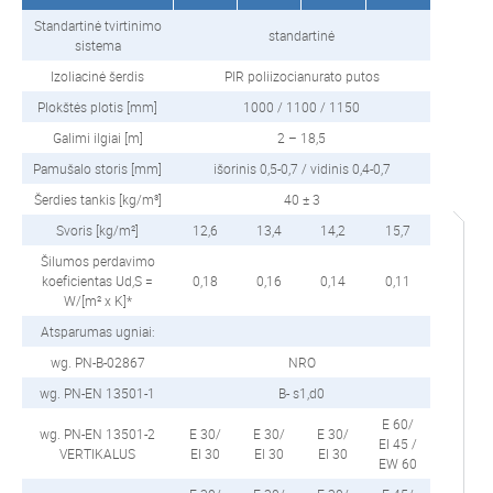
Standartinė tvirtinimo
standartinė
sistema
Izoliacinė šerdis
PIR poliizocianurato putos
Plokštės plotis [mm]
1000 / 1100 / 1150
Galimi ilgiai [m]
2 – 18,5
Pamušalo storis [mm]
išorinis 0,5-0,7 / vidinis 0,4-0,7
Šerdies tankis [kg/m³]
40 ± 3
Svoris [kg/m²]
12,6
13,4
14,2
15,7
Šilumos perdavimo
koeficientas Ud,S =
0,18
0,16
0,14
0,11
W/[m² x K]*
Atsparumas ugniai:
wg. PN-B-02867
NRO
wg. PN-EN 13501-1
B- s1,d0
E 60/
wg. PN-EN 13501-2
E 30/
E 30/
E 30/
EI 45 /
VERTIKALUS
EI 30
EI 30
EI 30
EW 60