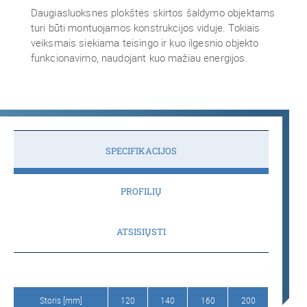
Daugiasluoksnes plokštės skirtos šaldymo objektams
turi būti montuojamos konstrukcijos viduje. Tokiais
veiksmais siekiama teisingo ir kuo ilgesnio objekto
funkcionavimo, naudojant kuo mažiau energijos.
SPECIFIKACIJOS
PROFILIŲ
ATSISIŲSTI
Storis [mm]
120
140
160
200