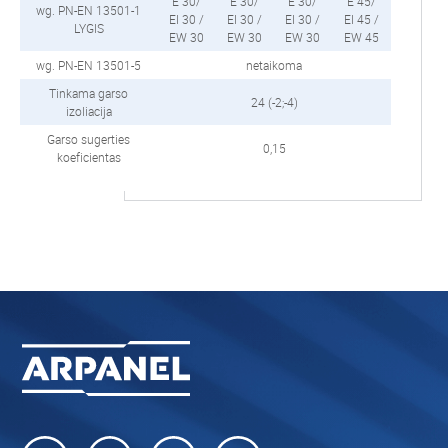
E 30/
E 30/
E 30/
E 45/
wg. PN-EN 13501-1
EI 30 /
EI 30 /
EI 30 /
EI 45 /
LYGIS
EW 30
EW 30
EW 30
EW 45
wg. PN-EN 13501-5
netaikoma
Tinkama garso
24 (-2;-4)
izoliacija
Garso sugerties
0,15
koeficientas