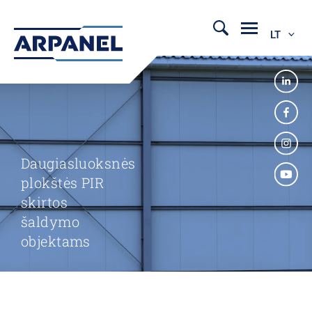
LT
Daugiasluoksnės
plokštės PIR
skirtos
šaldymo
objektams