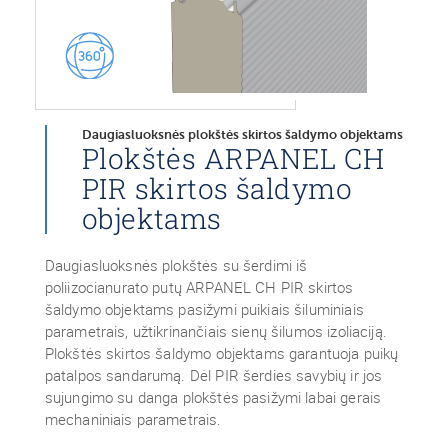
Daugiasluoksnės plokštės skirtos šaldymo objektams
Plokštės ARPANEL CH
PIR skirtos šaldymo
objektams
Daugiasluoksnės plokštės su šerdimi iš
poliizocianurato putų ARPANEL CH PIR skirtos
šaldymo objektams pasižymi puikiais šiluminiais
parametrais, užtikrinančiais sienų šilumos izoliaciją.
Plokštės skirtos šaldymo objektams garantuoja puikų
patalpos sandarumą. Dėl PIR šerdies savybių ir jos
sujungimo su danga plokštės pasižymi labai gerais
mechaniniais parametrais.