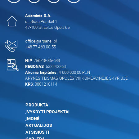
Adamietz S.A.
ul. Braci Prankel 1
47-100 Strzelce Opolskie
office@arpanel.pl
+48 77 463 00 55
NIP
: 756-18-36-633
REGONAS
: 532242263
Akcinis kapitalas:
4 660 000,00 PLN
APYNĖS TEISMAS OPOLĖS VIII KOMERCINĖJE SKYRIUJE
KRS
: 0001210114
PRODUKTAI
ĮVYKDYTI PROJEKTAI
ĮMONĖ
AKTUALIJOS
ATSISIŲSTI
KARJERA