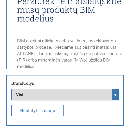
Peržiūrėkite ir atsisiųskite
mūsų produktų BIM
modelius
BIM objektai atlieka svarbų vaidmenį projektavimo ir
statybos procese. Kviečiame susipažinti ir atsisiųsti
ARPANEL daugiasluoksnių plokščių su poliizocianurato
(PIR) arba mineralinės vatos (MiWo) užpildu BIM
modelius.
Branduolys
Nustatyti iš naujo