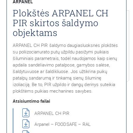
ARPANEL
Plokštės ARPANEL CH
PIR skirtos šaldymo
objektams
ARPANEL CH PIR šaldymo daugiasluoksnės plokštės
su poliizocianurato putų užpildu pasižymi puikiais
šiluminiais parametrais, todėl naudojamos kaip sienų
apdaila sandėliavimo patalpose, gamybos salėse,
šaldytuvuose ar šaldikliuose. Jos užtikrina puikų
patalpų sandarumą ir tinkamą sienų šiluminę
izoliaciją. Be to, PIR užpildo ir dangų derinys suteikia
plokštėms puikias mechanines savybes.
Atsisiuntimo failai
ARPANEL CH PIR
Arpanel – FOODSAFE – RAL