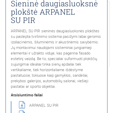
Sieninė daugiasluoksnė
plokštė ARPANEL
SU PIR
ARPANEL SU PIR sieninės daugiasluoksnės plokštės
su paslėpta tvirtinimo sistema pasižymi labai geromis
izoliacinėmis, šiluminėmis ir akustinėmis savybėmis.
Jų montavimui naudojami sisteminiai jungiamieji
elementai ir užrakto viduje, kas pagerina fasado
estetinį vaizdą. Be to, specialiai suformuoti plokščių
sujungimai idealiai tinka sienų apdailai tiek
vertikaliame, tiek horizontaliame išdėstyme
pastatuose, tokiuose kaip gamyklos, sandėliai,
prekybos galerijos, automobilių salonai, viešieji
pastatai ar sporto objektai.
Atsisiuntimo failai
ARPANEL SU PIR