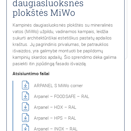
daugiasluoksnės
plokštės MiWo
Kampinės daugiasluoksnės plokštės su mineralinės
vatos (MiWo) užpildu, vadinamos kampais, leidžia
sukurti architektūriškai estetiškus pastatų apdailos
kraštus. Jų pagrindinis privalumas, be patrauklios
išvaizdos, yra galimybė montuoti be papildomų
kampinių skardos apdailų. Šio sprendimo dėka galima
pasiekti itin įspūdingą fasado išvaizdą.
Atsisiuntimo failai
ARPANEL S MiWo corner
Arpanel – FOODSAFE – RAL
Arpanel – HDX – RAL
Arpanel – HPS – RAL
Arpanel – INOX – RAL