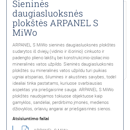
Sieninės
daugiasluoksnės
plokštės ARPANEL S
MiWo
ARPANEL S MiWo sieninės daugiasluoksnės plokštės
sudarytos iš dviejų (vidinio ir išorinio) cinkuoto ir
padengto plieno lakštų bei konstrukcinio-izoliacinio
mineralinės vatos užpildo. Sieninės daugiasluoksnės
plokštės su mineralinės vatos užpildu turi puikias
ugniai atsparias, šilumines ir akustines savybes, todėl
idealiai tinka pastatams, kuriuose svarbiausias
aspektas yra priešgaisrinė sauga. ARPANEL S MiWo
plokštės naudojamos tokiuose objektuose kaip
gamyklos, sandėliai, perdirbimo įmonės, medienos
džiovyklos, orlaivių angarai ar priešgaisrinės sienos.
Atsisiuntimo failai