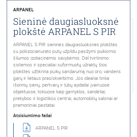
ARPANEL
Sieninė daugiasluoksnė
plokštė ARPANEL S PIR
ARPANEL S PIR sieninės daugiasluoksnės plokštės
su poliizocianurato putų užpildu pasižymi puikiomis
šilumos izoliacinėmis savybėmis. Dėl tvirtinimo
sistemos ir specialiai suformuotų užraktų šios
plokštės užtikrina puikų sandarumą nuo oro, vandens
garų ir lietaus prasiskverbimo. Jos idealiai tinka
išorinių sienų, pertvarų ir lubų apdailai įvairiuose
objektuose, tokiuose kaip gamyklos, sandėliai,
prekybos ir logistikos centrai, automobilių salonai ar
pramoniniai pastatai.
Atsisiuntimo failai
ARPANEL S PIR