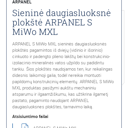
ARPANEL
Sieninė daugiasluoksnė
plokštė ARPANEL S
MiWo MXL
ARPANEL S MiWo MXL sieninės daugiasluoksnės
plokštės pagamintos iš dviejų (vidinio ir išorinio)
cinkuoto ir padengto plieno lakštų bei konstrukcinio-
izoliacinio mineralinės vatos užpildo su padidintu
tankiu. Šios plokštės naudojamos ten, kur reikalingas
didesnis laikomoji galia, todėl nereikia montuoti
papildomų konstrukcinių elementų. ARPANEL S MiWo
MXL produktas pasižymi aukštu mechaniniu
atsparumu ir ilgaamžiškumu, kas užtikrina ilgametį
pastato, pagaminto naudojant ARPANEL
daugiasluoksnes plokštes, tarnavimo laiką.
Atsisiuntimo failai
ARPANEL S MiWo MXL