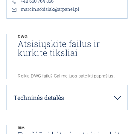
+48 660 764 856
marcin.sobisiak@arpanel.pl
DWG
Atsisiųskite failus ir
kurkite tiksliai
Reikia DWG failų? Galime juos pateikti paprašius.
Techninės detalės
BIM