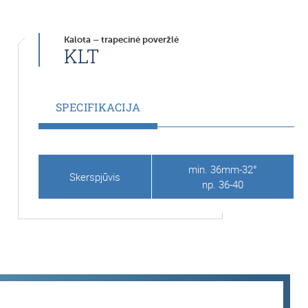
Kalota – trapecinė poveržlė
KLT
SPECIFIKACIJA
min. 36mm-32°
Skerspjūvis
np. 36-40