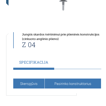
Jungtis skardos tvirtinimui prie plieninės konstrukcijos
(cinkuoto anglinio plieno)
Z 04
SPECIFIKACIJA
Skerspjūvis
Pasirinko konstruktorius