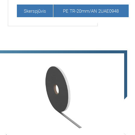
Skerspjūvis
PE TR-20mm/AN 2UAE0948