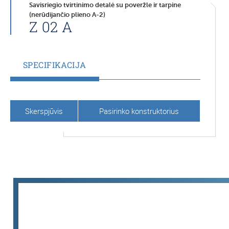
Savisriegio tvirtinimo detalė su poveržle ir tarpine
(nerūdijančio plieno A-2)
Z 02 A
SPECIFIKACIJA
Skerspjūvis
Pasirinko konstruktorius