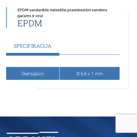
EPDM sandariklis neleidžia prasiskverbti vandens
garams ir orui
EPDM
SPECIFIKACIJA
Skerspjūvis
Ø 6,6 x 1 mm