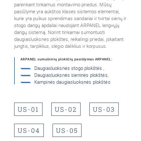
parenkant tinkamus montavimo priedus. Mūsų
pasiūlyme yra aukštos klasės sistemos elementai,
kurie yra puikus sprendimas sandariai ir tvirtai sienų ir
stogo dangų apdailai naudojant ARPANEL lengvųjų
dangų sistemą. Norint tinkamai sumontuoti
daugiasluoksnes plokštes, reikalingi priedai, įskaitant
jungtis, tarpiklius, slėgio daliklius ir korpusus.
ARPANEL sumuštinių plokščių pasiūlymas ARPANEL:
Daugiasluoksnės stogo plokštės
,
Daugiasluoksnės sieninės plokštės
,
Kampinės daugiasluoksnės plokštės
US-01
US-02
US-03
US-04
US-05