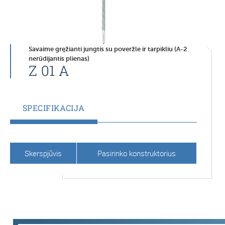
Savaime gręžianti jungtis su poveržle ir tarpikliu (A-2
nerūdijantis plienas)
Z 01 A
SPECIFIKACIJA
Skerspjūvis
Pasirinko konstruktorius