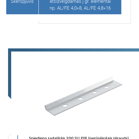
Skerspjūvis
atsižvelgdamas į gr. elementai
np. AL/FE 4,0×8, AL/FE 4,8×16
Spiediena sadalītājs 200 SU PIR (nerūsējošais tērauds)