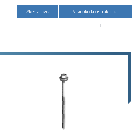
Skerspjūvis
Pasirinko konstruktorius