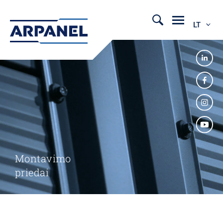
LT
Montavimo
priedai