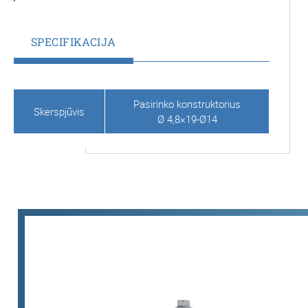
SPECIFIKACIJA
Pasirinko konstruktorius
Skerspjūvis
Ø 4,8×19-Ø14