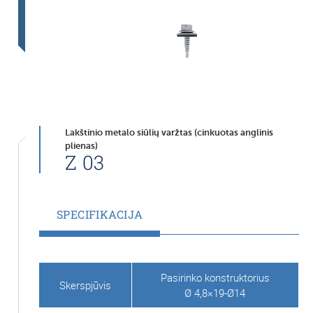
Lakštinio metalo siūlių varžtas (cinkuotas anglinis
plienas)
Z 03
SPECIFIKACIJA
Pasirinko konstruktorius
Skerspjūvis
Ø 4,8×19-Ø14