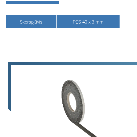
Skerspjūvis
PES 40 x 3 mm