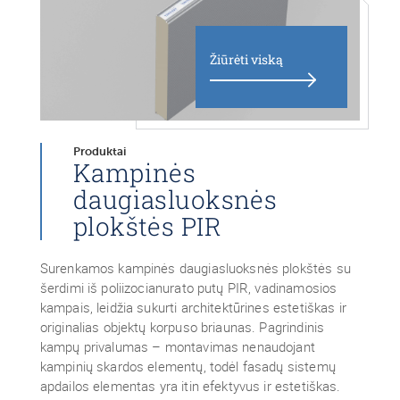
Žiūrėti viską
Produktai
Kampinės
daugiasluoksnės
plokštės PIR
Surenkamos kampinės daugiasluoksnės plokštės su
šerdimi iš poliizocianurato putų PIR, vadinamosios
kampais, leidžia sukurti architektūrines estetiškas ir
originalias objektų korpuso briaunas. Pagrindinis
kampų privalumas – montavimas nenaudojant
kampinių skardos elementų, todėl fasadų sistemų
apdailos elementas yra itin efektyvus ir estetiškas.