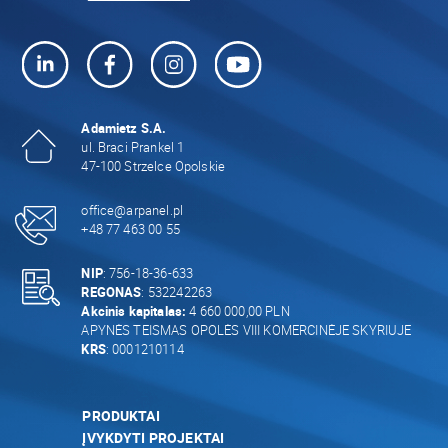
Adamietz S.A.
ul. Braci Prankel 1
47-100 Strzelce Opolskie
office@arpanel.pl
+48 77 463 00 55
NIP
: 756-18-36-633
REGONAS
: 532242263
Akcinis kapitalas:
4 660 000,00 PLN
APYNĖS TEISMAS OPOLĖS VIII KOMERCINĖJE SKYRIUJE
KRS
: 0001210114
PRODUKTAI
ĮVYKDYTI PROJEKTAI