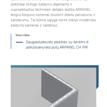
plokštėje skirtoje šaldymo objektams ir
suprojektuotos techninės detalės leidžia ARPANEL
lengvo korpuso sistemai išsiskirti dideliu patvarumu ir
sandarumu. Tai būtina sąlyga norint statyti modernias
šaldymo kameras ir šaldiklius.
Visos rūšis:
Daugiasluoksnės plokštės su šerdimi iš
poliizocianurato putų ARPANEL CH PIR