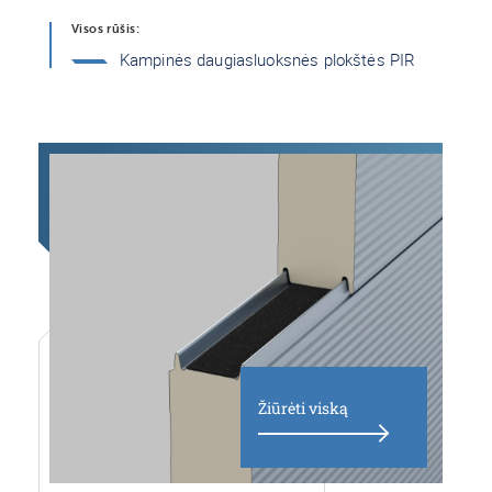
Visos rūšis:
Kampinės daugiasluoksnės plokštės PIR
Žiūrėti viską