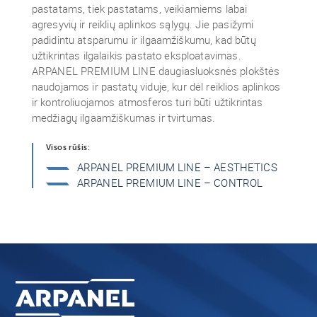
pastatams, tiek pastatams, veikiamiems labai
agresyvių ir reiklių aplinkos sąlygų. Jie pasižymi
padidintu atsparumu ir ilgaamžiškumu, kad būtų
užtikrintas ilgalaikis pastato eksploatavimas.
ARPANEL PREMIUM LINE daugiasluoksnės plokštės
naudojamos ir pastatų viduje, kur dėl reiklios aplinkos
ir kontroliuojamos atmosferos turi būti užtikrintas
medžiagų ilgaamžiškumas ir tvirtumas.
Visos rūšis:
ARPANEL PREMIUM LINE – AESTHETICS
ARPANEL PREMIUM LINE – CONTROL