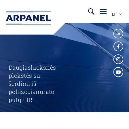
LT
Daugiasluoksnės
plokštės su
šerdimi iš
poliizocianurato
putų PIR