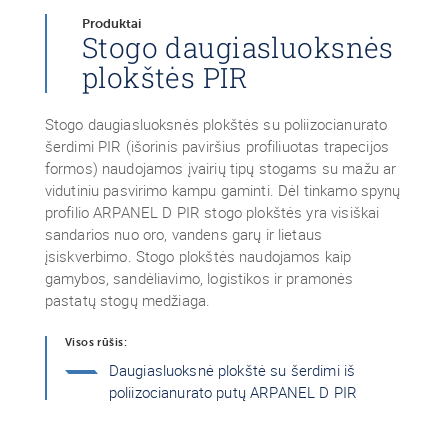
Produktai
Stogo daugiasluoksnės
plokštės PIR
Stogo daugiasluoksnės plokštės su poliizocianurato
šerdimi PIR (išorinis paviršius profiliuotas trapecijos
formos) naudojamos įvairių tipų stogams su mažu ar
vidutiniu pasvirimo kampu gaminti. Dėl tinkamo spynų
profilio ARPANEL D PIR stogo plokštės yra visiškai
sandarios nuo oro, vandens garų ir lietaus
įsiskverbimo. Stogo plokštės naudojamos kaip
gamybos, sandėliavimo, logistikos ir pramonės
pastatų stogų medžiaga.
Visos rūšis:
Daugiasluoksnė plokštė su šerdimi iš
poliizocianurato putų ARPANEL D PIR