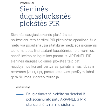
Produktai
Sieninės
dugiasluoksnės
plokštės PIR
Sieninės daugiasluoksnės plokštės su
poliizocianurato šerdimi PIR plieninėse apdailose šiuo
metu yra populiariausia statybinė medžiaga išorinėms
sienoms apdailinti statant kubatūrinius, pramoninius,
sandėliavimo ar logistikos pastatus. ARPANEL PIR
sieninės daugiasluoksnės plokštės taip pat
naudojamos kuriant pertvaras, pakabinamas lubas ir
pertvaras įvairių tipų pastatuose. Jos pasižymi labai
gera šilumos ir garso izoliacija.
Visos rūšys:
Daugiasluoksnė plokštė su šerdimi iš
poliizocianurato putų ARPANEL S PIR –
standartinė tvirtinimo sistema