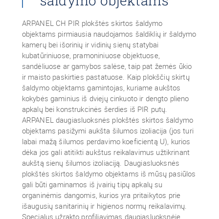
šaldymo objektams
ARPANEL CH PIR plokštės skirtos šaldymo
objektams pirmiausia naudojamos šaldiklių ir šaldymo
kamerų bei išorinių ir vidinių sienų statybai
kubatūriniuose, pramoniniuose objektuose,
sandėliuose ar gamybos salėse, taip pat žemės ūkio
ir maisto paskirties pastatuose. Kaip plokščių skirtų
šaldymo objektams gamintojas, kuriame aukštos
kokybės gaminius iš dviejų cinkuoto ir dengto plieno
apkalų bei konstrukcinės šerdies iš PIR putų.
ARPANEL daugiasluoksnės plokštės skirtos šaldymo
objektams pasižymi aukšta šilumos izoliacija (jos turi
labai mažą šilumos perdavimo koeficientą U), kurios
dėka jos gali atitikti aukštus reikalavimus užtikrinant
aukštą sienų šilumos izoliaciją.
D
augiasluoksnės
plokštės skirtos šaldymo objektams iš mūsų pasiūlos
gali būti gaminamos iš įvairių tipų apkalų su
organinėmis dangomis, kurios yra pritaikytos prie
išaugusių sanitarinių ir higienos normų reikalavimų.
Specialus užrakto profiliavimas daugiasluoksnėje