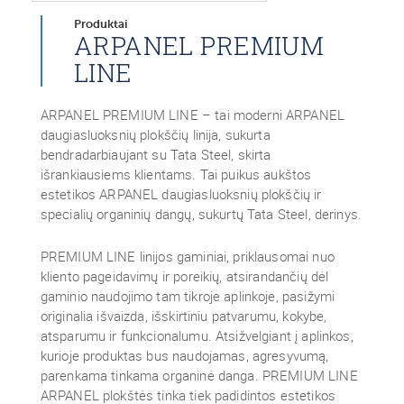
Produktai
ARPANEL PREMIUM
LINE
ARPANEL PREMIUM LINE – tai moderni ARPANEL
daugiasluoksnių plokščių linija, sukurta
bendradarbiaujant su Tata Steel, skirta
išrankiausiems klientams. Tai puikus aukštos
estetikos ARPANEL daugiasluoksnių plokščių ir
specialių organinių dangų, sukurtų Tata Steel, derinys.
PREMIUM LINE linijos gaminiai, priklausomai nuo
kliento pageidavimų ir poreikių, atsirandančių dėl
gaminio naudojimo tam tikroje aplinkoje, pasižymi
originalia išvaizda, išskirtiniu patvarumu, kokybe,
atsparumu ir funkcionalumu. Atsižvelgiant į aplinkos,
kurioje produktas bus naudojamas, agresyvumą,
parenkama tinkama organinė danga. PREMIUM LINE
ARPANEL plokštės tinka tiek padidintos estetikos