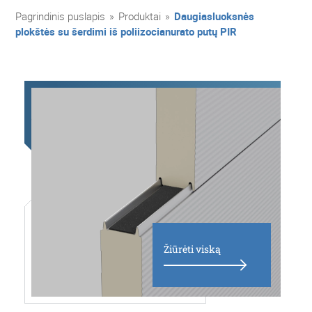
Pagrindinis puslapis
»
Produktai
»
Daugiasluoksnės
plokštės su šerdimi iš poliizocianurato putų PIR
Žiūrėti viską