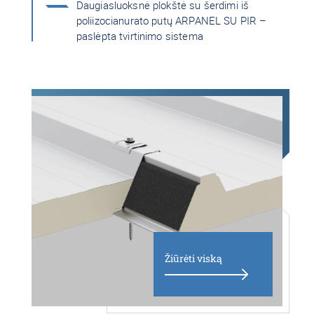
Daugiasluoksnė plokštė su šerdimi iš
poliizocianurato putų ARPANEL SU PIR –
paslėpta tvirtinimo sistema
Žiūrėti viską