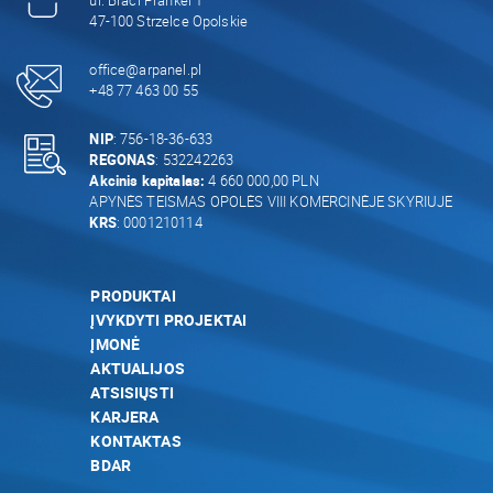
47-100 Strzelce Opolskie
office@arpanel.pl
+48 77 463 00 55
NIP
: 756-18-36-633
REGONAS
: 532242263
Akcinis kapitalas:
4 660 000,00 PLN
APYNĖS TEISMAS OPOLĖS VIII KOMERCINĖJE SKYRIUJE
KRS
: 0001210114
PRODUKTAI
ĮVYKDYTI PROJEKTAI
ĮMONĖ
AKTUALIJOS
ATSISIŲSTI
KARJERA
KONTAKTAS
BDAR