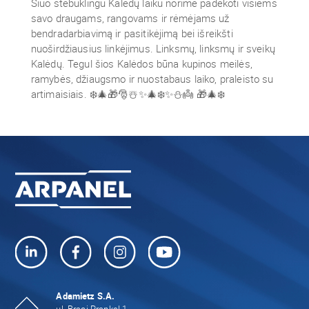
Šiuo stebuklingu Kalėdų laiku norime padėkoti visiems
savo draugams, rangovams ir rėmėjams už
bendradarbiavimą ir pasitikėjimą bei išreikšti
nuoširdžiausius linkėjimus. Linksmų, linksmų ir sveikų
Kalėdų. Tegul šios Kalėdos būna kupinos meilės,
ramybės, džiaugsmo ir nuostabaus laiko, praleisto su
artimaisiais. ❄️🎄🎁🎅☃️✨🎄❄️✨⛄️👼 🎁🎄❄️
Adamietz S.A.
ul. Braci Prankel 1