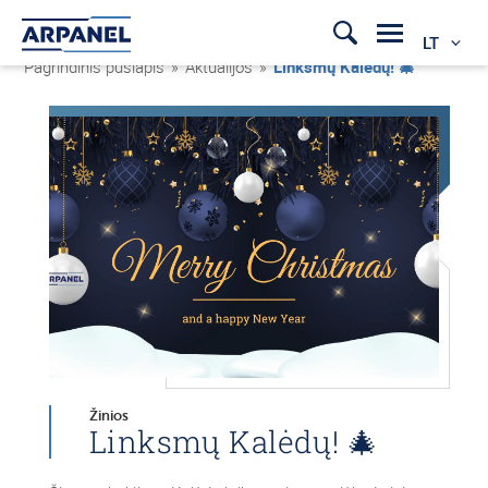
LT
Pagrindinis puslapis
»
Aktualijos
»
Linksmų Kalėdų! 🎄
Žinios
Linksmų Kalėdų! 🎄