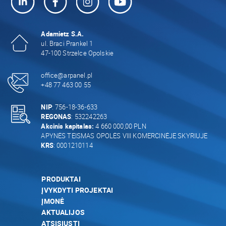
Adamietz S.A.
ul. Braci Prankel 1
47-100 Strzelce Opolskie
office@arpanel.pl
+48 77 463 00 55
NIP
: 756-18-36-633
REGONAS
: 532242263
Akcinis kapitalas:
4 660 000,00 PLN
APYNĖS TEISMAS OPOLĖS VIII KOMERCINĖJE SKYRIUJE
KRS
: 0001210114
PRODUKTAI
ĮVYKDYTI PROJEKTAI
ĮMONĖ
AKTUALIJOS
ATSISIŲSTI