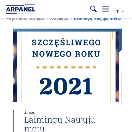
LT
Pagrindinis puslapis
»
Aktualijos
»
Laimingų Naujųjų metų!
Žinios
Laimingų Naujųjų
metų!