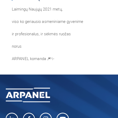
Laimingų Naujųjų 2021 metų,
viso ko geriausio asmeniniame gyvenime
ir profesionalus, ir sėkmės ruožas
norus
ARPANEL komanda 🎆✨