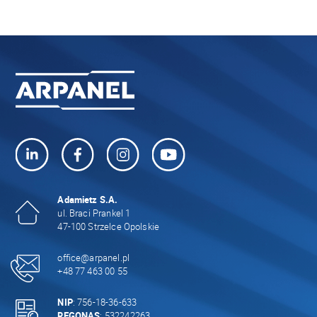
Adamietz S.A.
ul. Braci Prankel 1
47-100 Strzelce Opolskie
office@arpanel.pl
+48 77 463 00 55
NIP
: 756-18-36-633
REGONAS
: 532242263