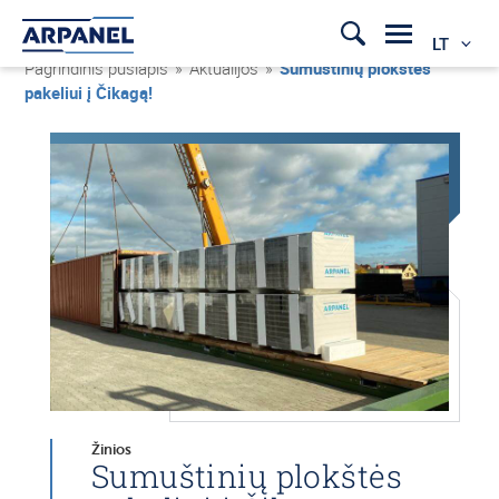
LT
Pagrindinis puslapis
»
Aktualijos
»
Sumuštinių plokštės
pakeliui į Čikagą!
Žinios
Sumuštinių plokštės