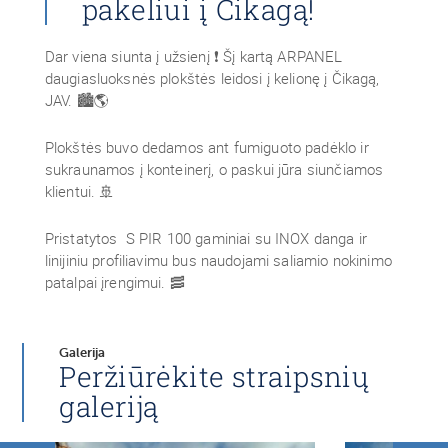
pakeliui į Čikagą!
Dar viena siunta į užsienį ❗ Šį kartą ARPANEL
daugiasluoksnės plokštės leidosi į kelionę į Čikagą,
JAV. 🏙️🌎
Plokštės buvo dedamos ant fumiguoto padėklo ir
sukraunamos į konteinerį, o paskui jūra siunčiamos
klientui. 🚢
Pristatytos S PIR 100 gaminiai su INOX danga ir
linijiniu profiliavimu bus naudojami saliamio nokinimo
patalpai įrengimui. 🥓
Galerija
Peržiūrėkite straipsnių
galeriją