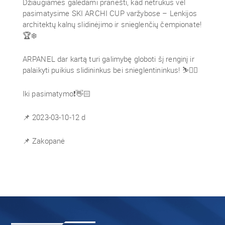
Džiaugiamės galėdami pranešti, kad netrukus vėl
pasimatysime SKI ARCHI CUP varžybose – Lenkijos
architektų kalnų slidinėjimo ir snieglenčių čempionate!
🏆❄️
ARPANEL dar kartą turi galimybę globoti šį renginį ir
palaikyti puikius slidininkus bei snieglentininkus! ⛷️🏂🏻
Iki pasimatymo❗👋🏻
📌 2023-03-10-12 d
📌 Zakopanė