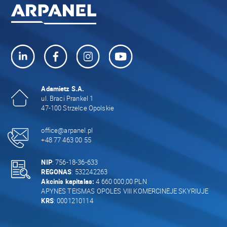
Adamietz S.A.
ul. Braci Prankel 1
47-100 Strzelce Opolskie
office@arpanel.pl
+48 77 463 00 55
NIP
: 756-18-36-633
REGONAS
: 532242263
Akcinis kapitalas:
4 660 000,00 PLN
APYNĖS TEISMAS OPOLĖS VIII KOMERCINĖJE SKYRIUJE
KRS
: 0001210114