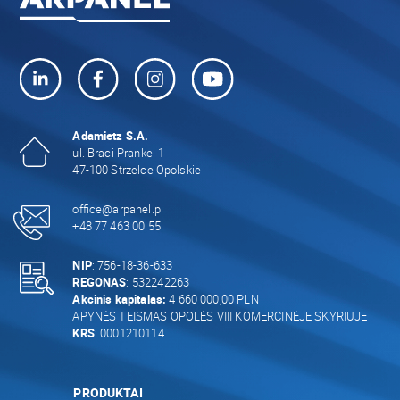
Adamietz S.A.
ul. Braci Prankel 1
47-100 Strzelce Opolskie
office@arpanel.pl
+48 77 463 00 55
NIP
: 756-18-36-633
REGONAS
: 532242263
Akcinis kapitalas:
4 660 000,00 PLN
APYNĖS TEISMAS OPOLĖS VIII KOMERCINĖJE SKYRIUJE
KRS
: 0001210114
PRODUKTAI