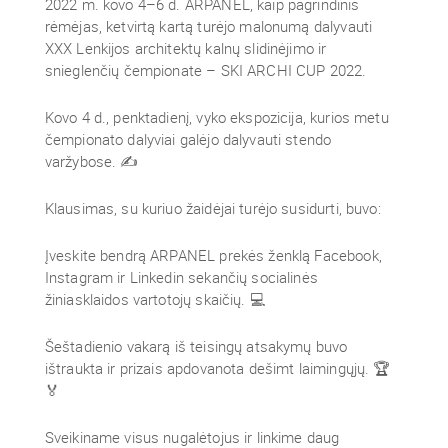
2022 m. kovo 4–6 d. ARPANEL, kaip pagrindinis
rėmėjas, ketvirtą kartą turėjo malonumą dalyvauti
XXX Lenkijos architektų kalnų slidinėjimo ir
snieglenčių čempionate – SKI ARCHI CUP 2022.
Kovo 4 d., penktadienį, vyko ekspozicija, kurios metu
čempionato dalyviai galėjo dalyvauti stendo
varžybose. ✍
Klausimas, su kuriuo žaidėjai turėjo susidurti, buvo:
Įveskite bendrą ARPANEL prekės ženklą Facebook,
Instagram ir Linkedin sekančių socialinės
žiniasklaidos vartotojų skaičių. 💻
Šeštadienio vakarą iš teisingų atsakymų buvo
ištraukta ir prizais apdovanota dešimt laimingųjų. 🏆
🏅
Sveikiname visus nugalėtojus ir linkime daug