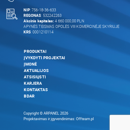
NIP
: 756-18-36-633
REGONAS
: 532242263
Akcinis kapitalas:
4 660 000,00 PLN
APYNĖS TEISMAS OPOLĖS VIII KOMERCINĖJE SKYRIUJE
KRS
: 0001210114
PRODUKTAI
ĮVYKDYTI PROJEKTAI
ĮMONĖ
AKTUALIJOS
ATSISIŲSTI
KARJERA
KONTAKTAS
BDAR
Copyright © ARPANEL 2026
Projektavimas ir įgyvendinimas:
Offteam.pl