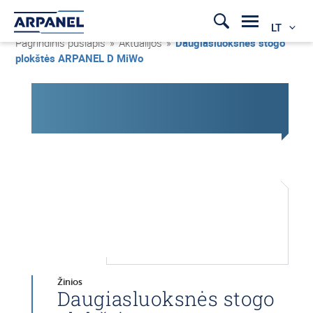
LT
Pagrindinis puslapis
»
Aktualijos
»
Daugiasluoksnės stogo
plokštės ARPANEL D MiWo
Žinios
Daugiasluoksnės stogo