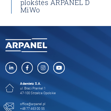
plokštės ARPANEL D
MiWo
Adamietz S.A.
ul. Braci Prankel 1
47-100 Strzelce Opolskie
office@arpanel.pl
+48 77 463 00 55