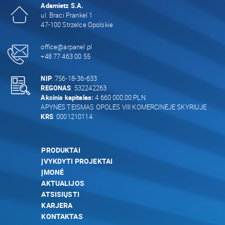
Adamietz S.A.
ul. Braci Prankel 1
47-100 Strzelce Opolskie
office@arpanel.pl
+48 77 463 00 55
NIP
: 756-18-36-633
REGONAS
: 532242263
Akcinis kapitalas:
4 660 000,00 PLN
APYNĖS TEISMAS OPOLĖS VIII KOMERCINĖJE SKYRIUJE
KRS
: 0001210114
PRODUKTAI
ĮVYKDYTI PROJEKTAI
ĮMONĖ
AKTUALIJOS
ATSISIŲSTI
KARJERA
KONTAKTAS