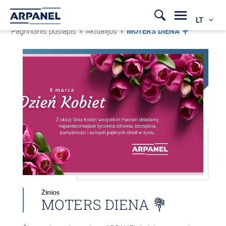
LT
Pagrindinis puslapis
»
Aktualijos
»
MOTERS DIENA 💐
Žinios
MOTERS DIENA 💐