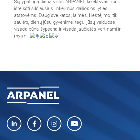
Šią ypatingą dieną visas ARPANEL kolektyvas nori
išreikšti šilčiausius linkėjimus dailiosios lyties
atstovėms. Daug sveikatos, laimės, klestėjimo, tik
saulėtų dienų jūsų gyvenime, tegul jūsų veiduose
visada būna šypsena ir visada jaučiatės vertinami ir
mylimi.