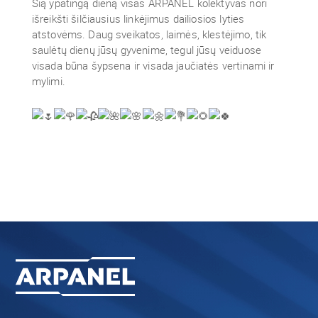
Šią ypatingą dieną visas ARPANEL kolektyvas nori
išreikšti šilčiausius linkėjimus dailiosios lyties
atstovėms. Daug sveikatos, laimės, klestėjimo, tik
saulėtų dienų jūsų gyvenime, tegul jūsų veiduose
visada būna šypsena ir visada jaučiatės vertinami ir
mylimi.