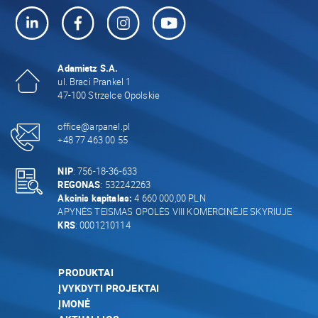
Adamietz S.A.
ul. Braci Prankel 1
47-100 Strzelce Opolskie
office@arpanel.pl
+48 77 463 00 55
NIP
: 756-18-36-633
REGONAS
: 532242263
Akcinis kapitalas:
4 660 000,00 PLN
APYNĖS TEISMAS OPOLĖS VIII KOMERCINĖJE SKYRIUJE
KRS
: 0001210114
PRODUKTAI
ĮVYKDYTI PROJEKTAI
ĮMONĖ