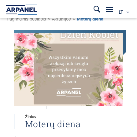
LT
Pagrindinis puslapis
»
Aktualijos
»
Moterų diena
Žinios
Moterų diena