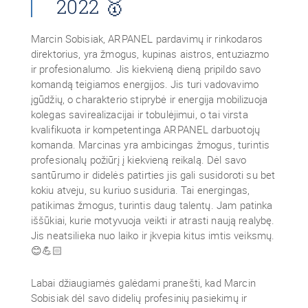
2022 🥇
Marcin Sobisiak, ARPANEL pardavimų ir rinkodaros
direktorius, yra žmogus, kupinas aistros, entuziazmo
ir profesionalumo. Jis kiekvieną dieną pripildo savo
komandą teigiamos energijos. Jis turi vadovavimo
įgūdžių, o charakterio stiprybė ir energija mobilizuoja
kolegas savirealizacijai ir tobulėjimui, o tai virsta
kvalifikuota ir kompetentinga ARPANEL darbuotojų
komanda. Marcinas yra ambicingas žmogus, turintis
profesionalų požiūrį į kiekvieną reikalą. Dėl savo
santūrumo ir didelės patirties jis gali susidoroti su bet
kokiu atveju, su kuriuo susiduria. Tai energingas,
patikimas žmogus, turintis daug talentų. Jam patinka
iššūkiai, kurie motyvuoja veikti ir atrasti naują realybę.
Jis neatsilieka nuo laiko ir įkvepia kitus imtis veiksmų.
😊💪🏻
Labai džiaugiamės galėdami pranešti, kad Marcin
Sobisiak dėl savo didelių profesinių pasiekimų ir