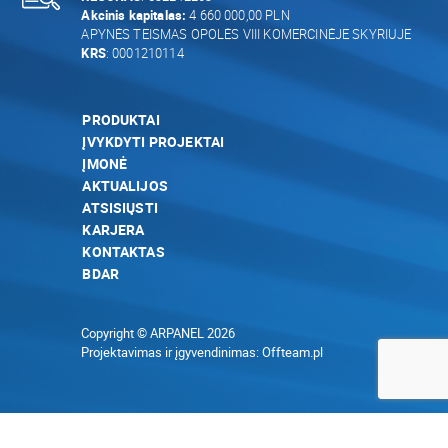
Akcinis kapitalas:
4 660 000,00 PLN
APYNĖS TEISMAS OPOLĖS VIII KOMERCINĖJE SKYRIUJE
KRS
: 0001210114
PRODUKTAI
ĮVYKDYTI PROJEKTAI
ĮMONĖ
AKTUALIJOS
ATSISIŲSTI
KARJERA
KONTAKTAS
BDAR
Copyright © ARPANEL 2026
Projektavimas ir įgyvendinimas:
Offteam.pl