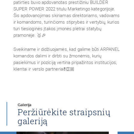
patirties buvo apdovanotas prestižiniu BUILDER
SUPER POWER 2022 titulu Marketingo kategorijoje.
Šis apdovanojimas skiriamas direktoriams, vadovams
ir komandoms, turinčioms stiprybės ir vertybių, kurios
turi tiesioginės įtakos įmonės plėtrai statybų
pramonėje. 🥇🎉
Sveikiname ir didžiuojamės, kad galime būti ARPANEL
komandos dalimi ir dirbti su žmonėmis, kurių
pasiekimus ir poziciją vertina pripažintos institucijos,
klientai ir verslo partneriai❗👏🏼
Galerija
Peržiūrėkite straipsnių
galeriją