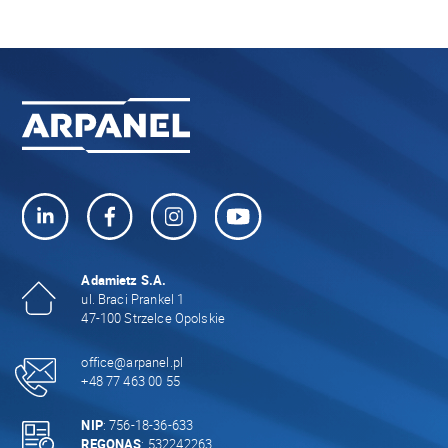
Adamietz S.A.
ul. Braci Prankel 1
47-100 Strzelce Opolskie
office@arpanel.pl
+48 77 463 00 55
NIP
: 756-18-36-633
REGONAS
: 532242263