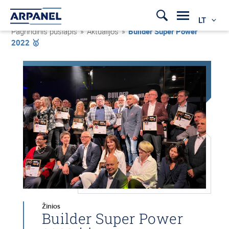
LT
Pagrindinis puslapis
»
Aktualijos
»
Builder Super Power
2022 🥇
Žinios
Builder Super Power