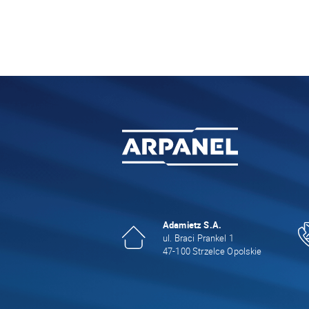
Adamietz S.A.
ul. Braci Prankel 1
47-100 Strzelce Opolskie