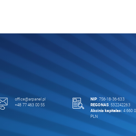
office@arpanel.pl
NIP
: 756-18-36-633
+48 77 463 00 55
REGONAS
: 532242263
Akcinis kapitalas:
4 660 0
PLN