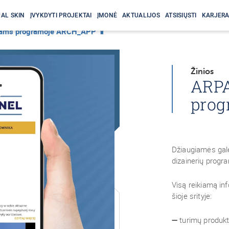
AL SKIN
ĮVYKDYTI PROJEKTAI
ĮMONĖ
AKTUALIJOS
ATSISIŲSTI
KARJER
ams programoje ARCH_APP 📱
Žinios
ARPA
prog
Džiaugiamės galė
dizainerių prog
Visą reikiamą in
šioje srityje:
➖ turimų produkt