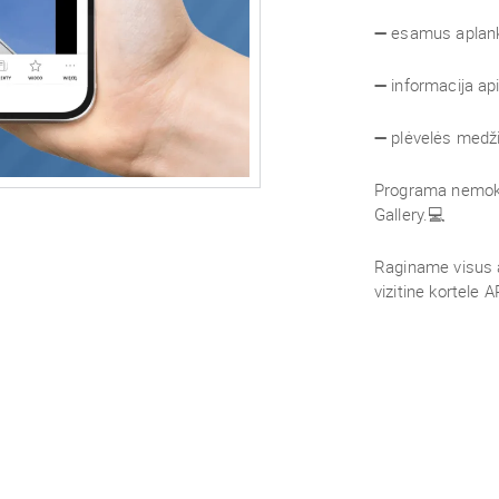
➖ esamus aplan
➖ informacija ap
➖ plėvelės medž
Programa nemokam
Gallery.💻
Raginame visus 
vizitine kortele