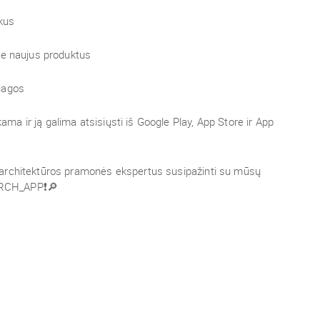
kus
ie naujus produktus
iagos
a ir ją galima atsisiųsti iš Google Play, App Store ir App
architektūros pramonės ekspertus susipažinti su mūsų
 ARCH_APP❗🔎