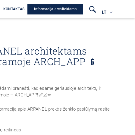
Informacija architektams
A
KONTAKTAS
LT
NEL architektams
ramoje ARCH_APP 📱
dami pranešti, kad esame geriausioje architektų ir
ramoje – ARCH_APP❗📏📐✏
formaciją apie ARPANEL prekės ženklo pasiūlymą rasite
ų reitingas