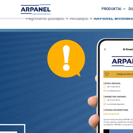
PRODUKTAI
DU
Pagrindinis puslapis
»
Aktualijos
»
ARPANEL architekt