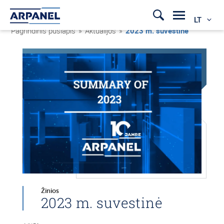
LT
Pagrindinis puslapis
»
Aktualijos
»
2023 m. suvestinė
Žinios
2023 m. suvestinė