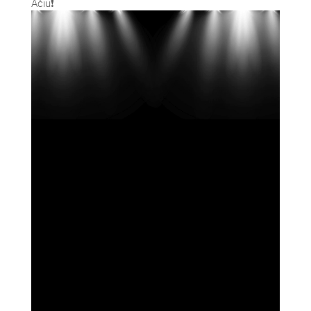
Ačiū❗