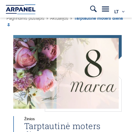
LT
Pagrindinis puslapis
»
Aktualijos
»
Tarptautinė moters diena
🌷
Žinios
Tarptautinė moters