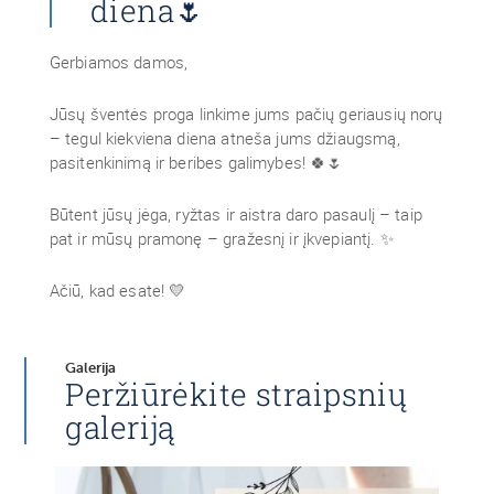
diena🌷
Gerbiamos damos,
Jūsų šventės proga linkime jums pačių geriausių norų
– tegul kiekviena diena atneša jums džiaugsmą,
pasitenkinimą ir beribes galimybes! 🍀🌷
Būtent jūsų jėga, ryžtas ir aistra daro pasaulį – taip
pat ir mūsų pramonę – gražesnį ir įkvepiantį. ✨
Ačiū, kad esate! 💛
Galerija
Peržiūrėkite straipsnių
galeriją