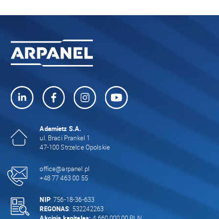
Adamietz S.A.
ul. Braci Prankel 1
47-100 Strzelce Opolskie
office@arpanel.pl
+48 77 463 00 55
NIP
: 756-18-36-633
REGONAS
: 532242263
Akcinis kapitalas:
4 660 000,00 PLN