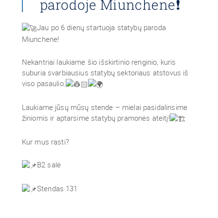
parodoje Miunchene❗
Jau po 6 dienų startuoja statybų paroda
Miunchene!
Nekantriai laukiame šio išskirtinio renginio, kuris
suburia svarbiausius statybų sektoriaus atstovus iš
viso pasaulio.
Laukiame jūsų mūsų stende – mielai pasidalinsime
žiniomis ir aptarsime statybų pramonės ateitį!
Kur mus rasti?
B2 salė
Stendas 131