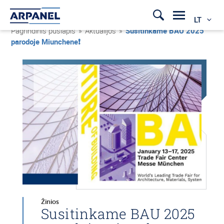
LT
Pagrindinis puslapis
»
Aktualijos
»
Susitinkame BAU 2025
parodoje Miunchene❗
Žinios
Susitinkame BAU 2025