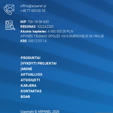
office@arpanel.pl
+48 77 463 00 55
NIP
: 756-18-36-633
REGONAS
: 532242263
Akcinis kapitalas:
4 660 000,00 PLN
APYNĖS TEISMAS OPOLĖS VIII KOMERCINĖJE SKYRIUJE
KRS
: 0001210114
PRODUKTAI
ĮVYKDYTI PROJEKTAI
ĮMONĖ
AKTUALIJOS
ATSISIŲSTI
KARJERA
KONTAKTAS
BDAR
Copyright © ARPANEL 2026