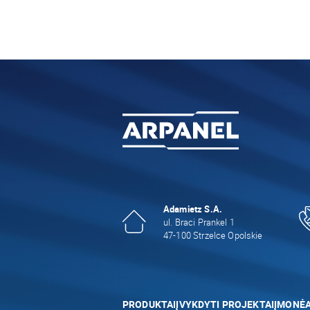
Adamietz S.A.
ul. Braci Prankel 1
47-100 Strzelce Opolskie
PRODUKTAI
ĮVYKDYTI PROJEKTAI
ĮMONĖ