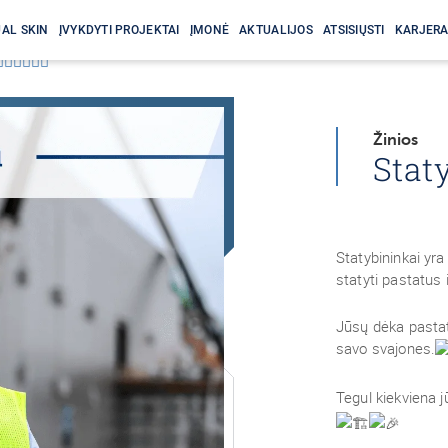
AL SKIN
ĮVYKDYTI PROJEKTAI
ĮMONĖ
AKTUALIJOS
ATSISIŲSTI
KARJER
♂️👷🏻‍♀️
Žinios
Staty
Statybininkai yra
statyti pastatus 
Jūsų dėka pastata
savo svajones.
Tegul kiekviena 