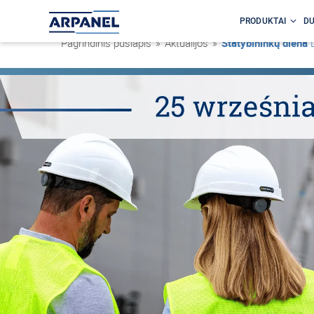
PRODUKTAI
DU
Pagrindinis puslapis
»
Aktualijos
»
Statybininkų diena 👷🏻‍