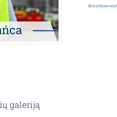
#DzieńBudowla
ių galeriją