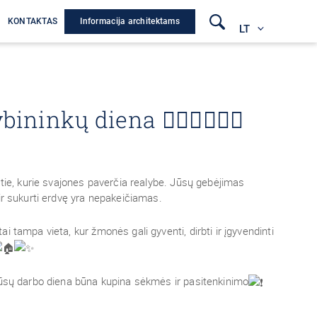
Informacija architektams
A
KONTAKTAS
LT
bininkų diena 👷🏻‍♂️👷🏻‍♀️
 tie, kurie svajones paverčia realybe. Jūsų gebėjimas
ir sukurti erdvę yra nepakeičiamas.
i tampa vieta, kur žmonės gali gyventi, dirbti ir įgyvendinti
jūsų darbo diena būna kupina sėkmės ir pasitenkinimo