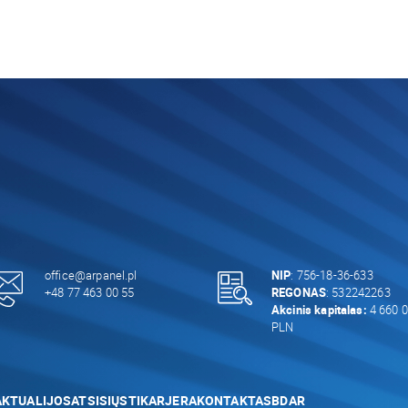
office@arpanel.pl
NIP
: 756-18-36-633
+48 77 463 00 55
REGONAS
: 532242263
Akcinis kapitalas:
4 660 0
PLN
AKTUALIJOS
ATSISIŲSTI
KARJERA
KONTAKTAS
BDAR