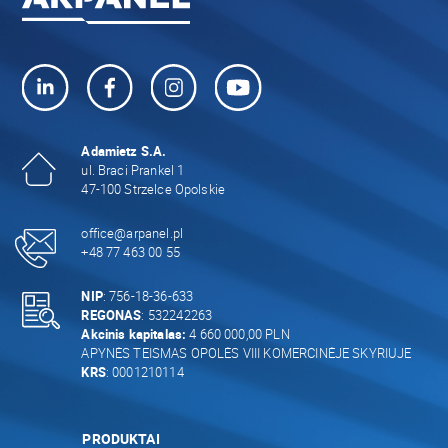
Adamietz S.A.
ul. Braci Prankel 1
47-100 Strzelce Opolskie
office@arpanel.pl
+48 77 463 00 55
NIP
: 756-18-36-633
REGONAS
: 532242263
Akcinis kapitalas:
4 660 000,00 PLN
APYNĖS TEISMAS OPOLĖS VIII KOMERCINĖJE SKYRIUJE
KRS
: 0001210114
PRODUKTAI