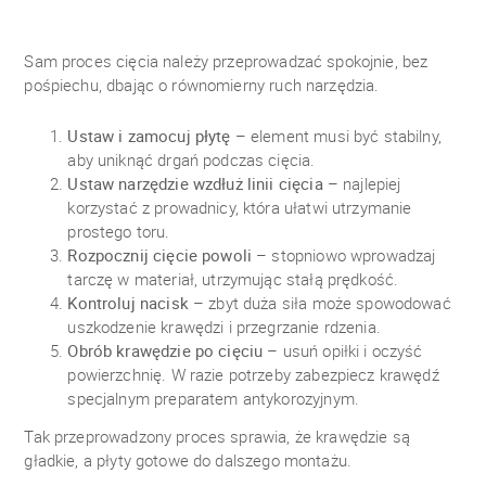
Sam proces cięcia należy przeprowadzać spokojnie, bez
pośpiechu, dbając o równomierny ruch narzędzia.
Ustaw i zamocuj płytę
– element musi być stabilny,
aby uniknąć drgań podczas cięcia.
Ustaw narzędzie wzdłuż linii cięcia
– najlepiej
korzystać z prowadnicy, która ułatwi utrzymanie
prostego toru.
Rozpocznij cięcie powoli
– stopniowo wprowadzaj
tarczę w materiał, utrzymując stałą prędkość.
Kontroluj nacisk
– zbyt duża siła może spowodować
uszkodzenie krawędzi i przegrzanie rdzenia.
Obrób krawędzie po cięciu
– usuń opiłki i oczyść
powierzchnię. W razie potrzeby zabezpiecz krawędź
specjalnym preparatem antykorozyjnym.
Tak przeprowadzony proces sprawia, że krawędzie są
gładkie, a płyty gotowe do dalszego montażu.