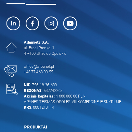
Adamietz S.A.
ul. Braci Prankel 1
47-100 Strzelce Opolskie
office@arpanel.pl
+48 77 463 00 55
NIP
: 756-18-36-633
REGONAS
: 532242263
Akcinis kapitalas:
4 660 000,00 PLN
APYNĖS TEISMAS OPOLĖS VIII KOMERCINĖJE SKYRIUJE
KRS
: 0001210114
PRODUKTAI