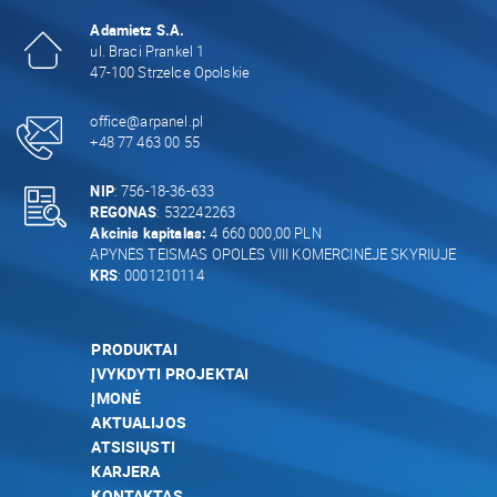
Adamietz S.A.
ul. Braci Prankel 1
47-100 Strzelce Opolskie
office@arpanel.pl
+48 77 463 00 55
NIP
: 756-18-36-633
REGONAS
: 532242263
Akcinis kapitalas:
4 660 000,00 PLN
APYNĖS TEISMAS OPOLĖS VIII KOMERCINĖJE SKYRIUJE
KRS
: 0001210114
PRODUKTAI
ĮVYKDYTI PROJEKTAI
ĮMONĖ
AKTUALIJOS
ATSISIŲSTI
KARJERA
KONTAKTAS