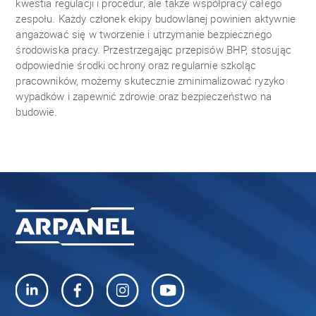
kwestia regulacji i procedur, ale także współpracy całego
zespołu. Każdy członek ekipy budowlanej powinien aktywnie
angażować się w tworzenie i utrzymanie bezpiecznego
środowiska pracy. Przestrzegając przepisów BHP, stosując
odpowiednie środki ochrony oraz regularnie szkoląc
pracowników, możemy skutecznie zminimalizować ryzyko
wypadków i zapewnić zdrowie oraz bezpieczeństwo na
budowie.