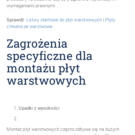
wymaganiami prawnymi.
Sprawdź
:
Listwy startowe do płyt warstwowych
|
Płyty
chłodnicze warstwowe
Zagrożenia
specyficzne dla
montażu płyt
warstwowych
Upadki z wysokości
Montaż płyt warstwowych często odbywa się na dużych