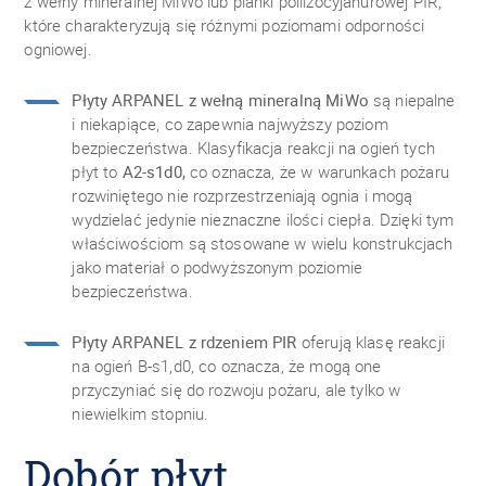
z wełny mineralnej MiWo lub pianki poliizocyjanurowej PIR,
które charakteryzują się różnymi poziomami odporności
ogniowej.
Płyty ARPANEL z wełną mineralną MiWo
są niepalne
i niekapiące, co zapewnia najwyższy poziom
bezpieczeństwa. Klasyfikacja reakcji na ogień tych
płyt to
A2-s1d0,
co oznacza, że w warunkach pożaru
rozwiniętego nie rozprzestrzeniają ognia i mogą
wydzielać jedynie nieznaczne ilości ciepła. Dzięki tym
właściwościom są stosowane w wielu konstrukcjach
jako materiał o podwyższonym poziomie
bezpieczeństwa.
Płyty ARPANEL z rdzeniem PIR
oferują klasę reakcji
na ogień B-s1,d0, co oznacza, że mogą one
przyczyniać się do rozwoju pożaru, ale tylko w
niewielkim stopniu.
Dobór płyt