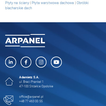
Płyty na ściany
|
Płyta warstwowa dachowa
|
Obróbki
blacharskie dach
Adamietz S.A.
ul. Braci Prankel 1
47-100 Strzelce Opolskie
office@arpanel.pl
+48 77 463 00 55