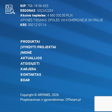
NIP
: 756-18-36-633
REGONAS
: 532242263
Akcinis kapitalas:
4 660 000,00 PLN
APYNĖS TEISMAS OPOLĖS VIII KOMERCINĖJE SKYRIUJE
KRS
: 0001210114
PRODUKTAI
ĮVYKDYTI PROJEKTAI
ĮMONĖ
AKTUALIJOS
ATSISIŲSTI
KARJERA
KONTAKTAS
BDAR
Copyright © ARPANEL 2026
Projektavimas ir įgyvendinimas:
Offteam.pl