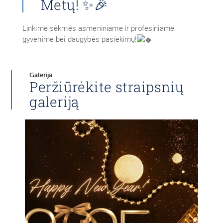
Metų! ✨🎉
Linkime sėkmės asmeniniame ir profesiniame
gyvenime bei daugybės pasiekimų!
Galerija
Peržiūrėkite straipsnių
galeriją