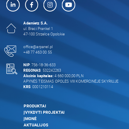
Adamietz S.A.
ul. Braci Prankel 1
47-100 Strzelce Opolskie
office@arpanel.pl
+48 77 463 00 55
NIP
: 756-18-36-633
REGONAS
: 532242263
Akcinis kapitalas:
4 660 000,00 PLN
APYNĖS TEISMAS OPOLĖS VIII KOMERCINĖJE SKYRIUJE
KRS
: 0001210114
PRODUKTAI
ĮVYKDYTI PROJEKTAI
ĮMONĖ
AKTUALIJOS