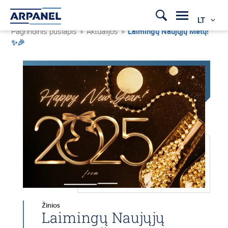
LT
Pagrindinis puslapis
»
Aktualijos
»
Laimingų Naujųjų Metų!
✨🎉
Žinios
Laimingų Naujųjų