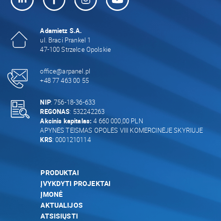
Adamietz S.A.
ul. Braci Prankel 1
47-100 Strzelce Opolskie
office@arpanel.pl
+48 77 463 00 55
NIP
: 756-18-36-633
REGONAS
: 532242263
Akcinis kapitalas:
4 660 000,00 PLN
APYNĖS TEISMAS OPOLĖS VIII KOMERCINĖJE SKYRIUJE
KRS
: 0001210114
PRODUKTAI
ĮVYKDYTI PROJEKTAI
ĮMONĖ
AKTUALIJOS
ATSISIŲSTI