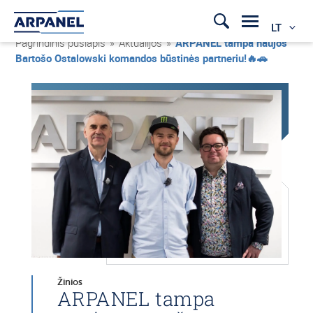
LT
Pagrindinis puslapis
»
Aktualijos
»
ARPANEL tampa naujos
Bartošo Ostalowski komandos būstinės partneriu!🔥🚗
Žinios
ARPANEL tampa