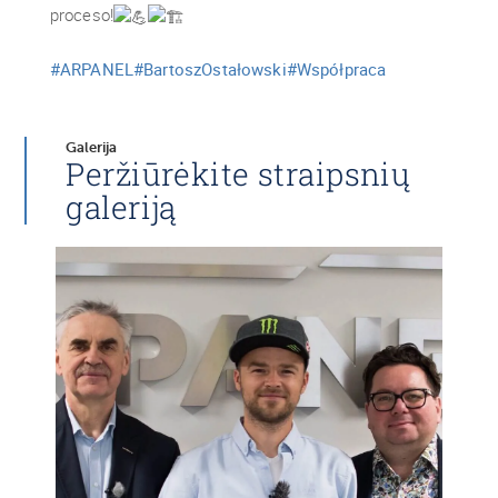
proceso!
#ARPANEL
#BartoszOstałowski
#Współpraca
Galerija
Peržiūrėkite straipsnių
galeriją