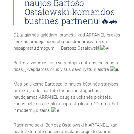
naujos Bartošo
Ostalowski komandos
būstinės partneriu!🔥🚗
Džiaugiamės galėdami pranešti, kad ARPANEL prekės
ženklas pradėjo nuostabų bendradarbiavimą su
nepaprastu žmogumi – Bartosz Ostalowski!
Bartosz, žinomas kaip vairuotojas drifteris, peržengia
ribas, įkvėpdamas mus visus savo ryžtu ir aistra.
Mes palaikome Bartoszą jo naujos būstinės statybos
projekte, todėl pastato fasadui ir stogui bus
naudojamos ARPANEL daugiasluoksnės plokštės,
kurios užtikrins ne tik nepaprastą ilgaamžiškumą, bet
ir modernų dizainą.
Raginame sekti Bartosz Ostalowski ir ARPANEL, kad
neatsiliktumėte nuo šio unikalaus projekto kūrimo