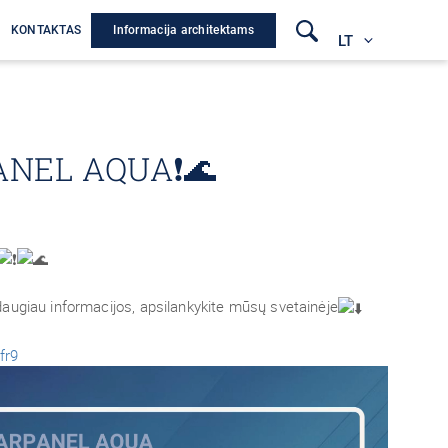
Informacija architektams
A
KONTAKTAS
LT
ANEL AQUA❗🌊
augiau informacijos, apsilankykite mūsų svetainėje
fr9