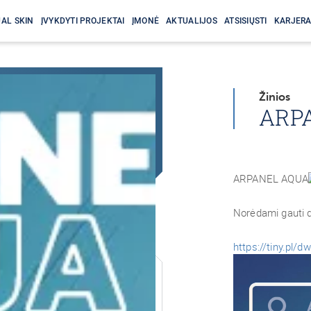
AL SKIN
ĮVYKDYTI PROJEKTAI
ĮMONĖ
AKTUALIJOS
ATSISIŲSTI
KARJER
Žinios
ARP
ARPANEL AQUA
Norėdami gauti d
https://tiny.pl/dw