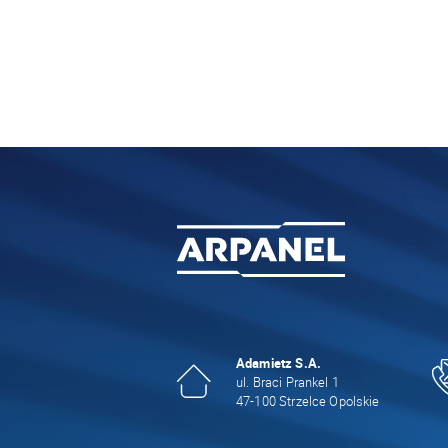
Adamietz S.A.
ul. Braci Prankel 1
47-100 Strzelce Opolskie