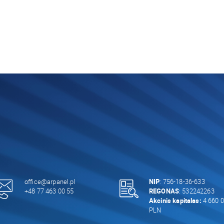
office@arpanel.pl
NIP
: 756-18-36-633
+48 77 463 00 55
REGONAS
: 532242263
Akcinis kapitalas:
4 660 0
PLN