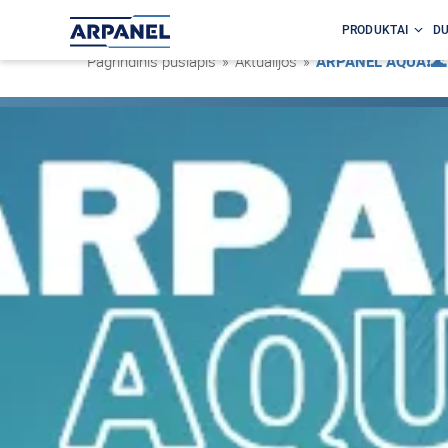
PRODUKTAI
DU
Pagrindinis puslapis
»
Aktualijos
»
ARPANEL AQUA❗🌊