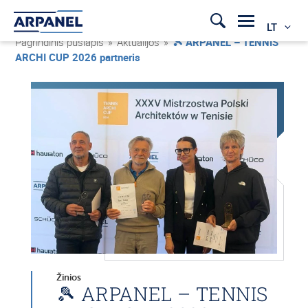
LT
Pagrindinis puslapis
»
Aktualijos
»
🎾 ARPANEL – TENNIS
ARCHI CUP 2026 partneris
Žinios
🎾 ARPANEL – TENNIS