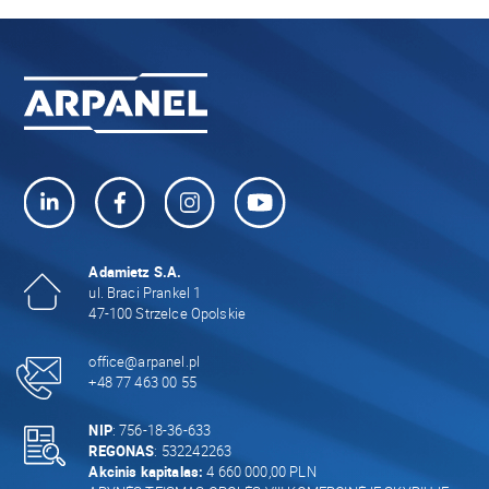
Adamietz S.A.
ul. Braci Prankel 1
47-100 Strzelce Opolskie
office@arpanel.pl
+48 77 463 00 55
NIP
: 756-18-36-633
REGONAS
: 532242263
Akcinis kapitalas:
4 660 000,00 PLN