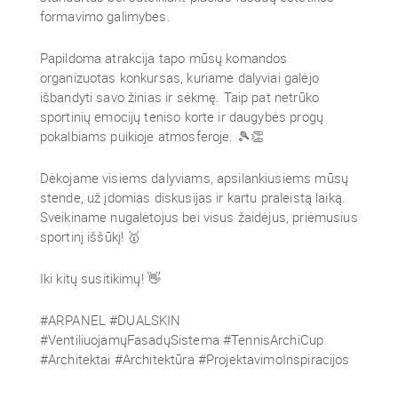
formavimo galimybes.
Papildoma atrakcija tapo mūsų komandos
organizuotas konkursas, kuriame dalyviai galėjo
išbandyti savo žinias ir sėkmę. Taip pat netrūko
sportinių emocijų teniso korte ir daugybės progų
pokalbiams puikioje atmosferoje. 🎾👏
Dėkojame visiems dalyviams, apsilankiusiems mūsų
stende, už įdomias diskusijas ir kartu praleistą laiką.
Sveikiname nugalėtojus bei visus žaidėjus, priėmusius
sportinį iššūkį! 🥇
Iki kitų susitikimų! 👋
#ARPANEL #DUALSKIN
#VentiliuojamųFasadųSistema #TennisArchiCup
#Architektai #Architektūra #ProjektavimoInspiracijos