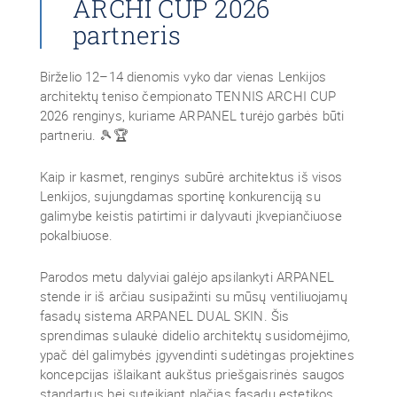
ARCHI CUP 2026
partneris
Birželio 12–14 dienomis vyko dar vienas Lenkijos
architektų teniso čempionato TENNIS ARCHI CUP
2026 renginys, kuriame ARPANEL turėjo garbės būti
partneriu. 🎾🏆
Kaip ir kasmet, renginys subūrė architektus iš visos
Lenkijos, sujungdamas sportinę konkurenciją su
galimybe keistis patirtimi ir dalyvauti įkvepiančiuose
pokalbiuose.
Parodos metu dalyviai galėjo apsilankyti ARPANEL
stende ir iš arčiau susipažinti su mūsų ventiliuojamų
fasadų sistema ARPANEL DUAL SKIN. Šis
sprendimas sulaukė didelio architektų susidomėjimo,
ypač dėl galimybės įgyvendinti sudėtingas projektines
koncepcijas išlaikant aukštus priešgaisrinės saugos
standartus bei suteikiant plačias fasadų estetikos