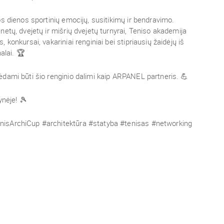
s dienos sportinių emocijų, susitikimų ir bendravimo.
etų, dvejetų ir mišrių dvejetų turnyrai, Teniso akademija
 konkursai, vakariniai renginiai bei stipriausių žaidėjų iš
alai. 🏆
dami būti šio renginio dalimi kaip ARPANEL partneris. 💪
ynėje! 🎾
sArchiCup #architektūra #statyba #tenisas #networking