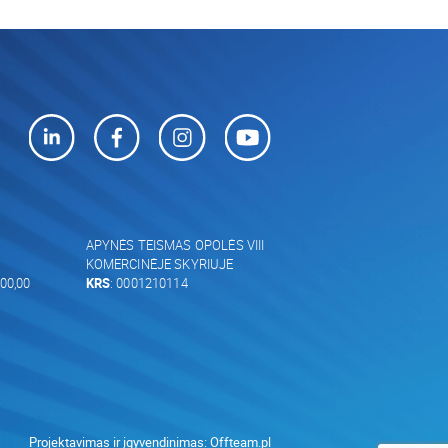
APYNĖS TEISMAS OPOLĖS VIII
KOMERCINĖJE SKYRIUJE
00,00
KRS
: 0001210114
Projektavimas ir įgyvendinimas:
Offteam.pl