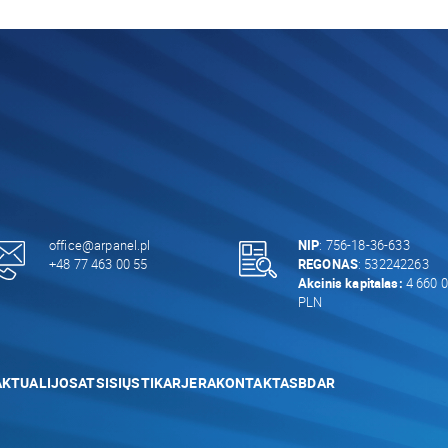
office@arpanel.pl
NIP
: 756-18-36-633
+48 77 463 00 55
REGONAS
: 532242263
Akcinis kapitalas:
4 660 0
PLN
AKTUALIJOS
ATSISIŲSTI
KARJERA
KONTAKTAS
BDAR