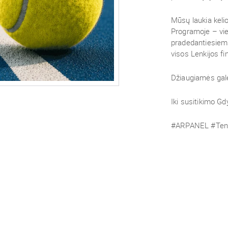
Mūsų laukia kelio
Programoje – vien
pradedantiesiems,
visos Lenkijos fin
Džiaugiamės galė
Iki susitikimo Gd
#ARPANEL #Tenni