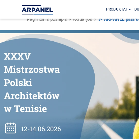
PRODUKTAI
DU
Pagrindinis puslapis
»
Aktualijos
»
🎾 ARPANEL pasiruo