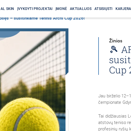
AL SKIN
ĮVYKDYTI PROJEKTAI
ĮMONĖ
AKTUALIJOS
ATSISIŲSTI
KARJER
šęs – susitinkame Tennis Archi Cup 2026!
Žinios
🎾 A
susi
Cup 
Jau birželio 12–
čempionate Gdyn
Tai didžiausias L
atstovų teniso r
profesinių ryšių 