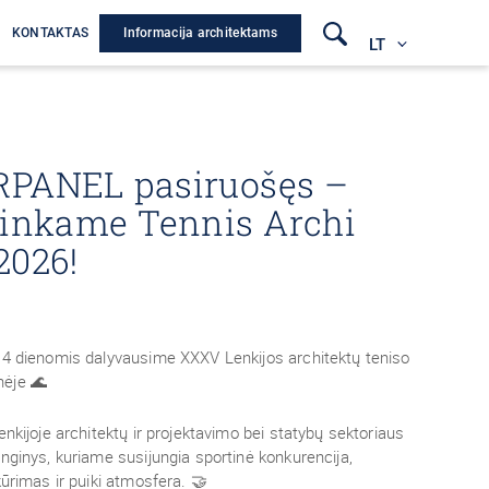
Informacija architektams
A
KONTAKTAS
LT
RPANEL pasiruošęs –
tinkame Tennis Archi
2026!
14 dienomis dalyvausime XXXV Lenkijos architektų teniso
ėje 🌊
enkijoje architektų ir projektavimo bei statybų sektoriaus
enginys, kuriame susijungia sportinė konkurencija,
kūrimas ir puiki atmosfera. 🤝