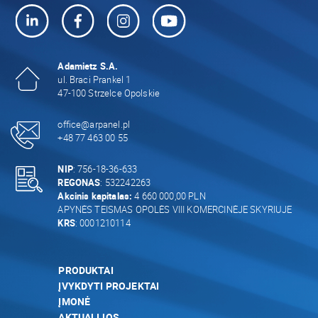
Adamietz S.A.
ul. Braci Prankel 1
47-100 Strzelce Opolskie
office@arpanel.pl
+48 77 463 00 55
NIP
: 756-18-36-633
REGONAS
: 532242263
Akcinis kapitalas:
4 660 000,00 PLN
APYNĖS TEISMAS OPOLĖS VIII KOMERCINĖJE SKYRIUJE
KRS
: 0001210114
PRODUKTAI
ĮVYKDYTI PROJEKTAI
ĮMONĖ
AKTUALIJOS