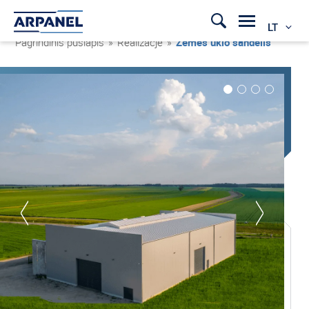
LT
Pagrindinis puslapis
»
Realizacje
»
Žemės ūkio sandėlis