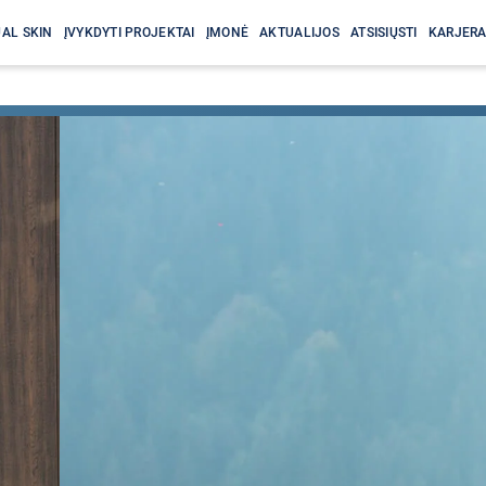
AL SKIN
ĮVYKDYTI PROJEKTAI
ĮMONĖ
AKTUALIJOS
ATSISIŲSTI
KARJER