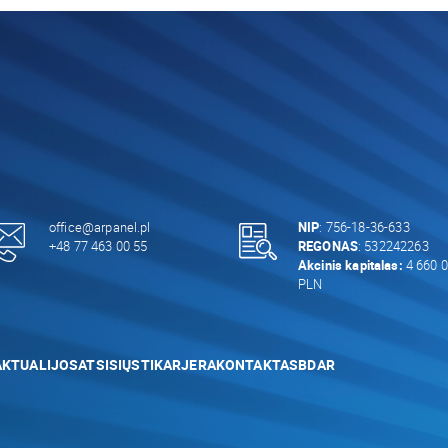
office@arpanel.pl
NIP
: 756-18-36-633
+48 77 463 00 55
REGONAS
: 532242263
Akcinis kapitalas:
4 660 0
PLN
AKTUALIJOS
ATSISIŲSTI
KARJERA
KONTAKTAS
BDAR