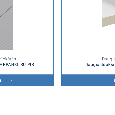
plokštės
Daugia
s ARPANEL SU PIR
Daugiasluoksn
s