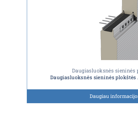
Daugiasluoksnės sieninės 
Daugiasluoksnės sieninės plokštė
Daugiau informacijo