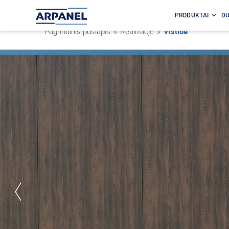
PRODUKTAI
DU
Pagrindinis puslapis
»
Realizacje
»
Vištidė