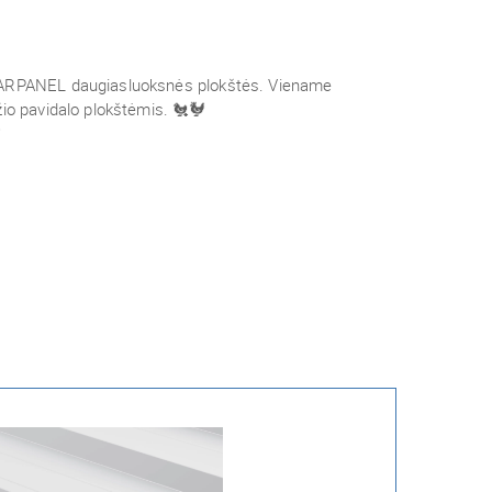
s ARPANEL daugiasluoksnės plokštės. Viename
žio pavidalo plokštėmis. 🐔🐓
❗