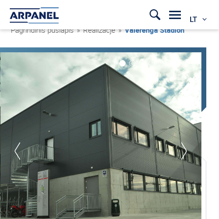
LT
Pagrindinis puslapis
»
Realizacje
»
Vålerenga Stadion