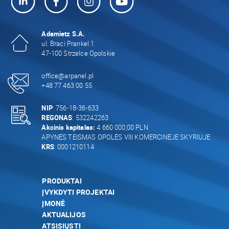
Adamietz S.A.
ul. Braci Prankel 1
47-100 Strzelce Opolskie
office@arpanel.pl
+48 77 463 00 55
NIP
: 756-18-36-633
REGONAS
: 532242263
Akcinis kapitalas:
4 660 000,00 PLN
APYNĖS TEISMAS OPOLĖS VIII KOMERCINĖJE SKYRIUJE
KRS
: 0001210114
PRODUKTAI
ĮVYKDYTI PROJEKTAI
ĮMONĖ
AKTUALIJOS
ATSISIŲSTI