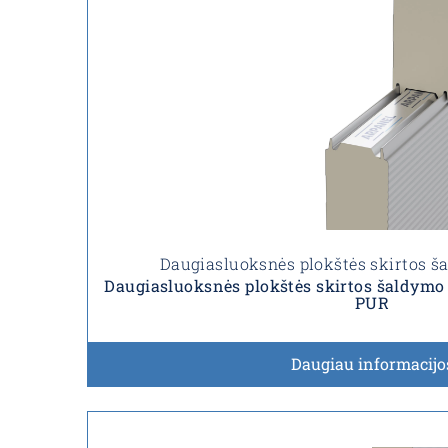
Daugiasluoksnės plokštės skirtos 
Daugiasluoksnės plokštės skirtos šaldym
PUR
Daugiau informacijo