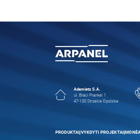
Adamietz S.A.
ul. Braci Prankel 1
47-100 Strzelce Opolskie
PRODUKTAI
ĮVYKDYTI PROJEKTAI
ĮMONĖ