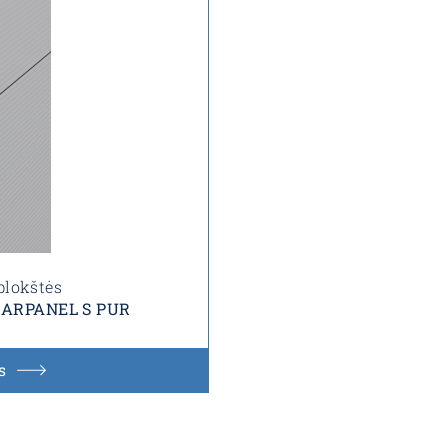
plokštės
s ARPANEL S PUR
s