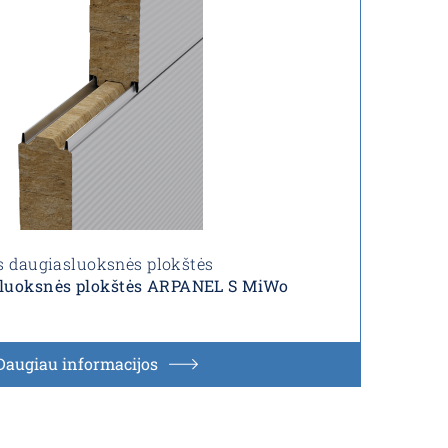
s daugiasluoksnės plokštės
sluoksnės plokštės ARPANEL S MiWo
Daugiau informacijos