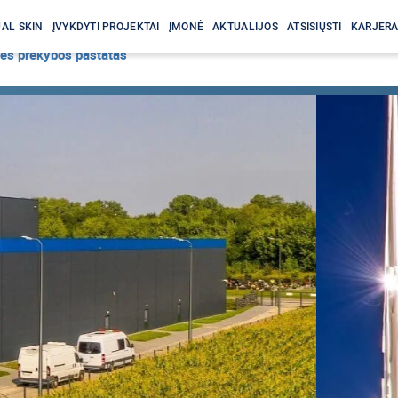
AL SKIN
ĮVYKDYTI PROJEKTAI
ĮMONĖ
AKTUALIJOS
ATSISIŲSTI
KARJER
ės prekybos pastatas