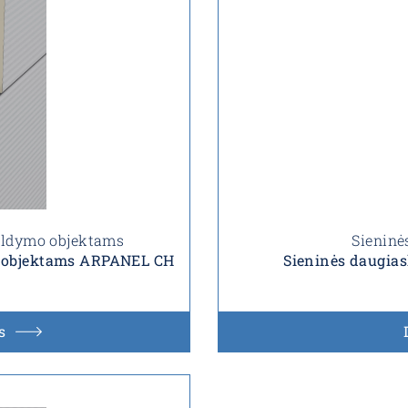
šaldymo objektams
Sieninė
o objektams ARPANEL CH
Sieninės daugia
s