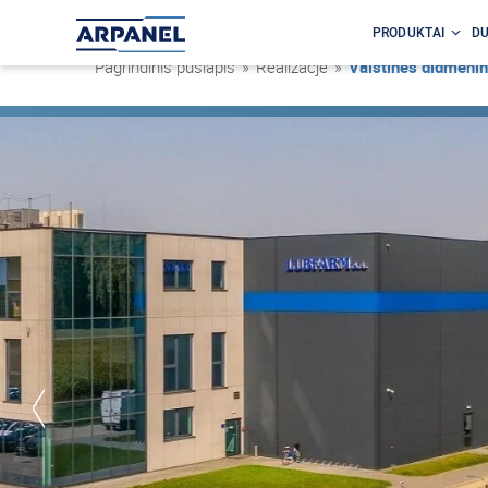
PRODUKTAI
DU
Pagrindinis puslapis
»
Realizacje
»
Vaistinės didmenin