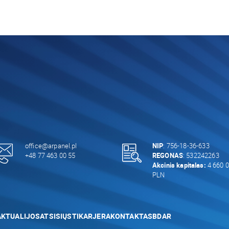
office@arpanel.pl
NIP
: 756-18-36-633
+48 77 463 00 55
REGONAS
: 532242263
Akcinis kapitalas:
4 660 0
PLN
AKTUALIJOS
ATSISIŲSTI
KARJERA
KONTAKTAS
BDAR