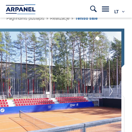
LT
Pagrindinis puslapis
»
Realizacje
»
Teniso salė