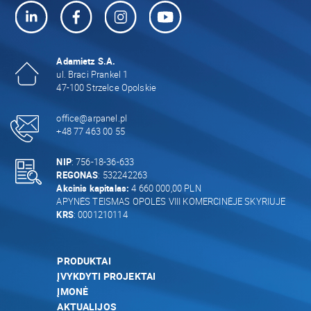
Adamietz S.A.
ul. Braci Prankel 1
47-100 Strzelce Opolskie
office@arpanel.pl
+48 77 463 00 55
NIP
: 756-18-36-633
REGONAS
: 532242263
Akcinis kapitalas:
4 660 000,00 PLN
APYNĖS TEISMAS OPOLĖS VIII KOMERCINĖJE SKYRIUJE
KRS
: 0001210114
PRODUKTAI
ĮVYKDYTI PROJEKTAI
ĮMONĖ
AKTUALIJOS