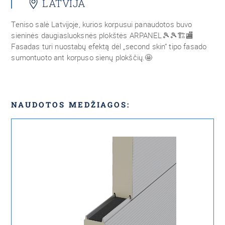
LATVIJA
Teniso salė Latvijoje, kurios korpusui panaudotos buvo
sieninės daugiasluoksnės plokštės ARPANEL🎾🎾🏗🏬
Fasadas turi nuostabų efektą dėl „second skin“ tipo fasado
sumontuoto ant korpuso sienų plokščių.🤩
NAUDOTOS MEDŽIAGOS: