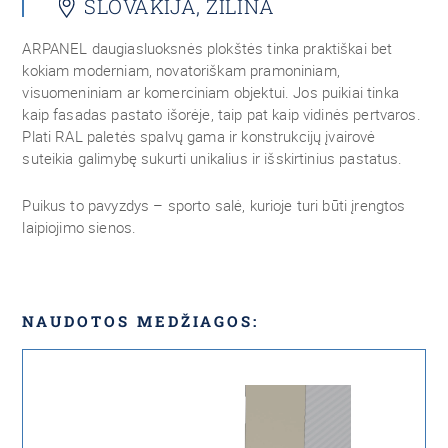
SLOVAKIJA, ZILINA
ARPANEL daugiasluoksnės plokštės tinka praktiškai bet
kokiam moderniam, novatoriškam pramoniniam,
visuomeniniam ar komerciniam objektui. Jos puikiai tinka
kaip fasadas pastato išorėje, taip pat kaip vidinės pertvaros.
Plati RAL paletės spalvų gama ir konstrukcijų įvairovė
suteikia galimybę sukurti unikalius ir išskirtinius pastatus.
Puikus to pavyzdys – sporto salė, kurioje turi būti įrengtos
laipiojimo sienos.
NAUDOTOS MEDŽIAGOS: