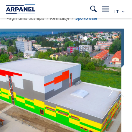
LT
Pagrindinis puslapis
»
Realizacje
»
Sporto salė