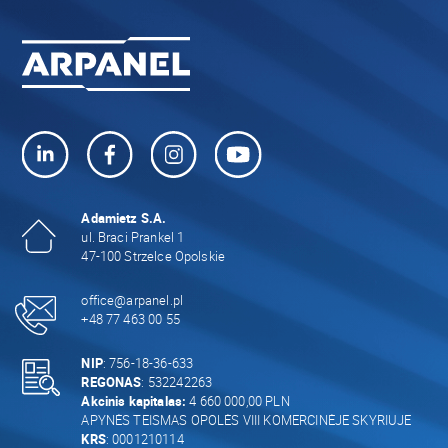
Adamietz S.A.
ul. Braci Prankel 1
47-100 Strzelce Opolskie
office@arpanel.pl
+48 77 463 00 55
NIP
: 756-18-36-633
REGONAS
: 532242263
Akcinis kapitalas:
4 660 000,00 PLN
APYNĖS TEISMAS OPOLĖS VIII KOMERCINĖJE SKYRIUJE
KRS
: 0001210114