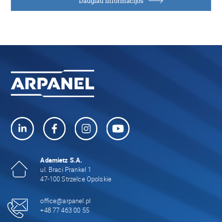
Daugiau informacijos
Adamietz S.A.
ul. Braci Prankel 1
47-100 Strzelce Opolskie
office@arpanel.pl
+48 77 463 00 55