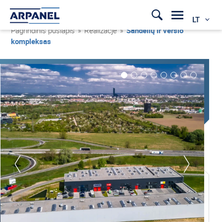
LT
Pagrindinis puslapis
»
Realizacje
»
Sandėlių ir verslo
kompleksas