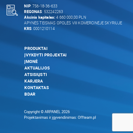
NIP
: 756-18-36-633
REGONAS
: 532242263
Akcinis kapitalas:
4 660 000,00 PLN
APYNĖS TEISMAS OPOLĖS VIII KOMERCINĖJE SKYRIUJE
KRS
: 0001210114
PRODUKTAI
ĮVYKDYTI PROJEKTAI
ĮMONĖ
AKTUALIJOS
ATSISIŲSTI
KARJERA
KONTAKTAS
BDAR
Copyright © ARPANEL 2026
Projektavimas ir įgyvendinimas:
Offteam.pl