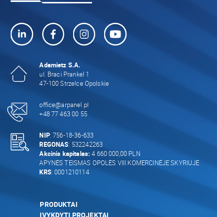
Adamietz S.A.
ul. Braci Prankel 1
47-100 Strzelce Opolskie
office@arpanel.pl
+48 77 463 00 55
NIP
: 756-18-36-633
REGONAS
: 532242263
Akcinis kapitalas:
4 660 000,00 PLN
APYNĖS TEISMAS OPOLĖS VIII KOMERCINĖJE SKYRIUJE
KRS
: 0001210114
PRODUKTAI
ĮVYKDYTI PROJEKTAI