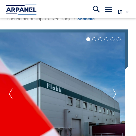
LT
Pagrindinis puslapis
»
Realizacje
»
Sandėlis