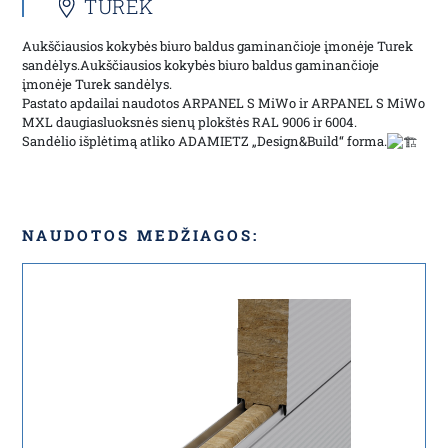
TUREK
Aukščiausios kokybės biuro baldus gaminančioje įmonėje Turek
sandėlys.Aukščiausios kokybės biuro baldus gaminančioje
įmonėje Turek sandėlys.
Pastato apdailai naudotos ARPANEL S MiWo ir ARPANEL S MiWo
MXL daugiasluoksnės sienų plokštės RAL 9006 ir 6004.
Sandėlio išplėtimą atliko ADAMIETZ „Design&Build“ forma.
NAUDOTOS MEDŽIAGOS: