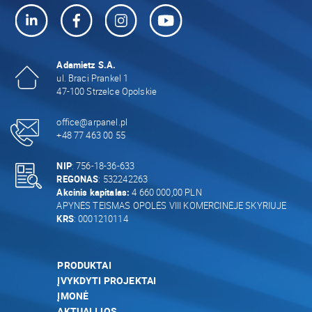
Adamietz S.A.
ul. Braci Prankel 1
47-100 Strzelce Opolskie
office@arpanel.pl
+48 77 463 00 55
NIP
: 756-18-36-633
REGONAS
: 532242263
Akcinis kapitalas:
4 660 000,00 PLN
APYNĖS TEISMAS OPOLĖS VIII KOMERCINĖJE SKYRIUJE
KRS
: 0001210114
PRODUKTAI
ĮVYKDYTI PROJEKTAI
ĮMONĖ
AKTUALIJOS