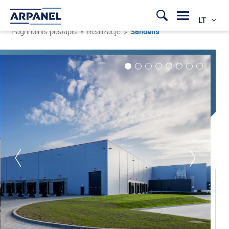
LT
Pagrindinis puslapis
»
Realizacje
»
Sandėlis