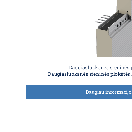
Daugiasluoksnės sieninės 
Daugiasluoksnės sieninės plokštė
Daugiau informacijo