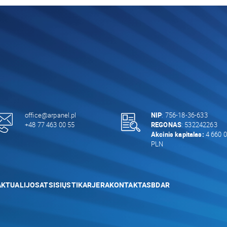
office@arpanel.pl
NIP
: 756-18-36-633
+48 77 463 00 55
REGONAS
: 532242263
Akcinis kapitalas:
4 660 0
PLN
AKTUALIJOS
ATSISIŲSTI
KARJERA
KONTAKTAS
BDAR