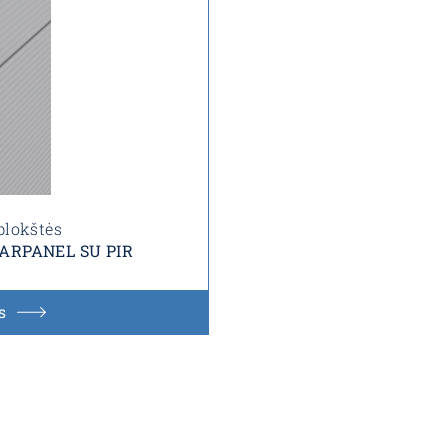
plokštės
s ARPANEL SU PIR
s