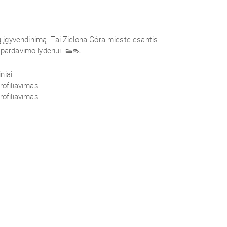
įgyvendinimą. Tai Zielona Góra mieste esantis
 pardavimo lyderiui. 👟👠
niai:
ofiliavimas
ofiliavimas