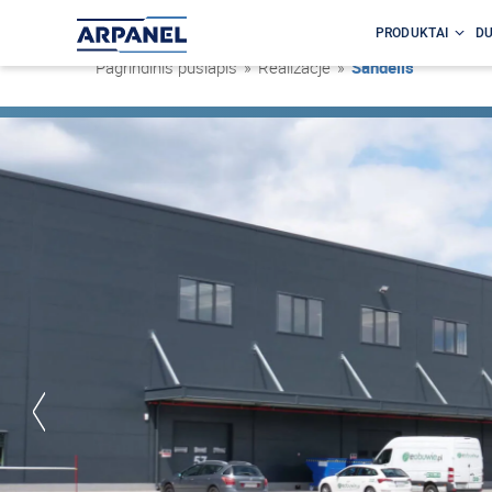
PRODUKTAI
DU
Pagrindinis puslapis
»
Realizacje
»
Sandėlis