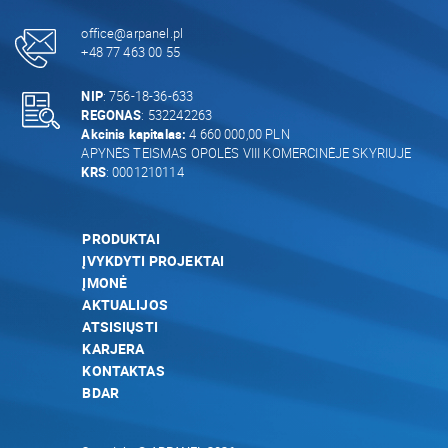
office@arpanel.pl
+48 77 463 00 55
NIP
: 756-18-36-633
REGONAS
: 532242263
Akcinis kapitalas:
4 660 000,00 PLN
APYNĖS TEISMAS OPOLĖS VIII KOMERCINĖJE SKYRIUJE
KRS
: 0001210114
PRODUKTAI
ĮVYKDYTI PROJEKTAI
ĮMONĖ
AKTUALIJOS
ATSISIŲSTI
KARJERA
KONTAKTAS
BDAR