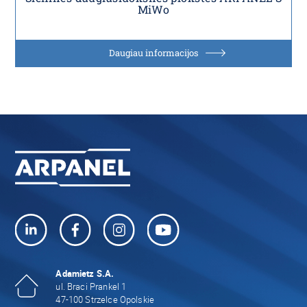
MiWo
Daugiau informacijos
Adamietz S.A.
ul. Braci Prankel 1
47-100 Strzelce Opolskie