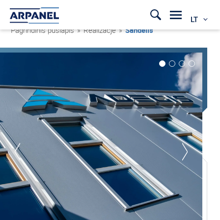
LT
Pagrindinis puslapis
»
Realizacje
»
Sandėlis