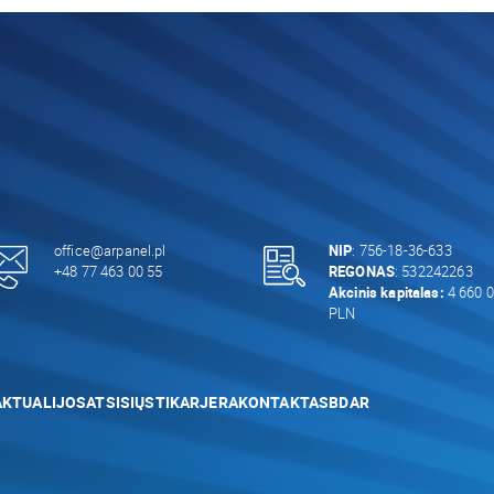
office@arpanel.pl
NIP
: 756-18-36-633
+48 77 463 00 55
REGONAS
: 532242263
Akcinis kapitalas:
4 660 0
PLN
AKTUALIJOS
ATSISIŲSTI
KARJERA
KONTAKTAS
BDAR