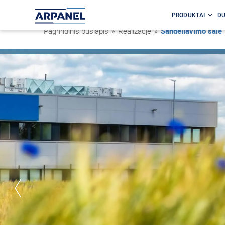
PRODUKTAI
DU
Pagrindinis puslapis
»
Realizacje
»
Sandėliavimo salė