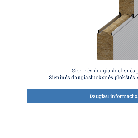
Sieninės daugiasluoksnės 
Sieninės daugiasluoksnės plokštė
Daugiau informacijo