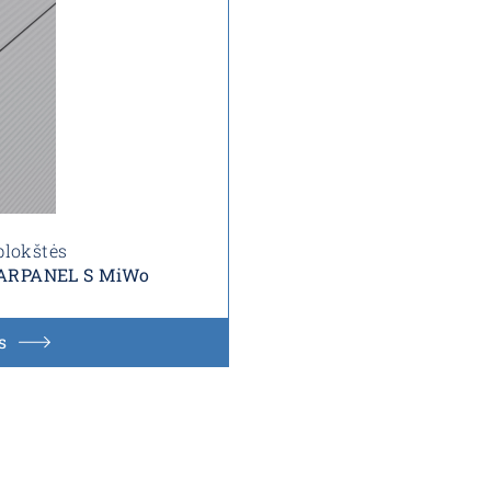
plokštės
s ARPANEL S MiWo
s