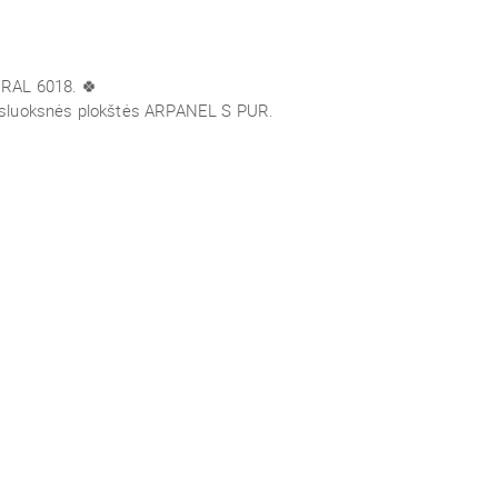
a RAL 6018.
🍀
asluoksnės plokštės
ARPANEL S PUR.