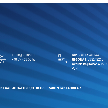
office@arpanel.pl
NIP
: 756-18-36-633
+48 77 463 00 55
REGONAS
: 532242263
Akcinis kapitalas:
4 660 0
PLN
AKTUALIJOS
ATSISIŲSTI
KARJERA
KONTAKTAS
BDAR