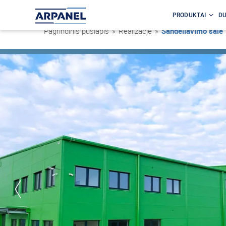
PRODUKTAI
DU
Pagrindinis puslapis
»
Realizacje
»
Sandėliavimo salė