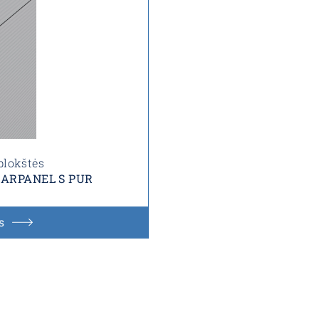
plokštės
s ARPANEL S PUR
s