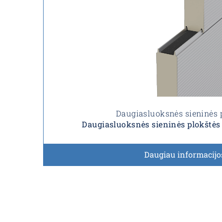
Daugiasluoksnės sieninės 
Daugiasluoksnės sieninės plokštė
Daugiau informacijo