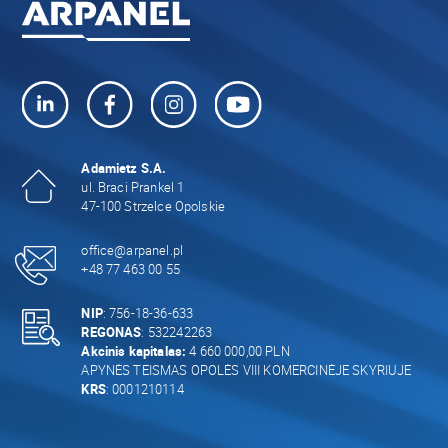
Adamietz S.A.
ul. Braci Prankel 1
47-100 Strzelce Opolskie
office@arpanel.pl
+48 77 463 00 55
NIP
: 756-18-36-633
REGONAS
: 532242263
Akcinis kapitalas:
4 660 000,00 PLN
APYNĖS TEISMAS OPOLĖS VIII KOMERCINĖJE SKYRIUJE
KRS
: 0001210114