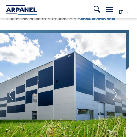
LT
Pagrindinis puslapis
»
Realizacje
»
Sandėliavimo salė