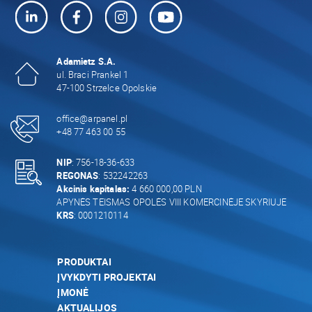
Adamietz S.A.
ul. Braci Prankel 1
47-100 Strzelce Opolskie
office@arpanel.pl
+48 77 463 00 55
NIP
: 756-18-36-633
REGONAS
: 532242263
Akcinis kapitalas:
4 660 000,00 PLN
APYNĖS TEISMAS OPOLĖS VIII KOMERCINĖJE SKYRIUJE
KRS
: 0001210114
PRODUKTAI
ĮVYKDYTI PROJEKTAI
ĮMONĖ
AKTUALIJOS