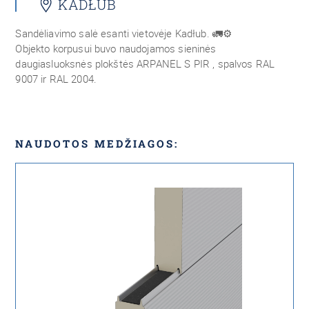
KADŁUB
Sandėliavimo salė esanti vietovėje Kadłub. 🚛⚙️
Objekto korpusui buvo naudojamos sieninės
daugiasluoksnės plokštės ARPANEL S PIR , spalvos RAL
9007 ir RAL 2004.
NAUDOTOS MEDŽIAGOS: