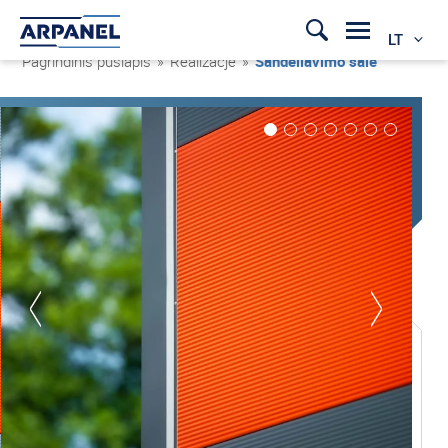
LT
Pagrindinis puslapis
»
Realizacje
»
Sandėliavimo salė