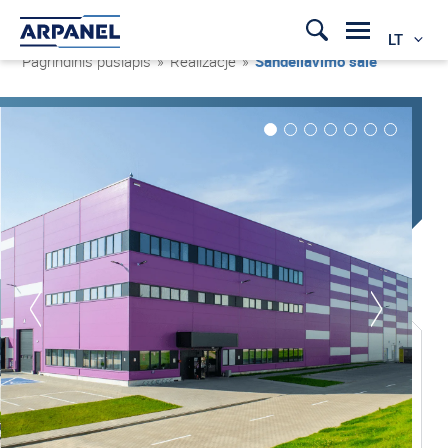
LT
Pagrindinis puslapis
»
Realizacje
»
Sandėliavimo salė