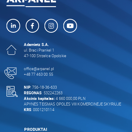
Adamietz S.A.
ul. Braci Prankel 1
47-100 Strzelce Opolskie
office@arpanel.pl
+48 77 463 00 55
NIP
: 756-18-36-633
REGONAS
: 532242263
Akcinis kapitalas:
4 660 000,00 PLN
APYNĖS TEISMAS OPOLĖS VIII KOMERCINĖJE SKYRIUJE
KRS
: 0001210114
PRODUKTAI