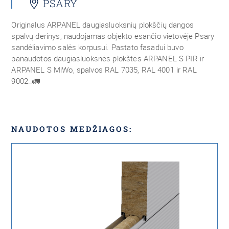
PSARY
Originalus ARPANEL daugiasluoksnių plokščių dangos
spalvų derinys, naudojamas objekto esančio vietovėje Psary
sandėliavimo salės korpusui. Pastato fasadui buvo
panaudotos daugiasluoksnės plokštės ARPANEL S PIR ir
ARPANEL S MiWo, spalvos RAL 7035, RAL 4001 ir RAL
9002..🚛
NAUDOTOS MEDŽIAGOS: