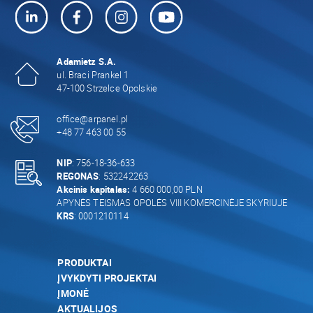
Adamietz S.A.
ul. Braci Prankel 1
47-100 Strzelce Opolskie
office@arpanel.pl
+48 77 463 00 55
NIP
: 756-18-36-633
REGONAS
: 532242263
Akcinis kapitalas:
4 660 000,00 PLN
APYNĖS TEISMAS OPOLĖS VIII KOMERCINĖJE SKYRIUJE
KRS
: 0001210114
PRODUKTAI
ĮVYKDYTI PROJEKTAI
ĮMONĖ
AKTUALIJOS