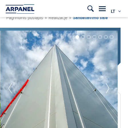
LT
Pagrindinis puslapis
»
Realizacje
»
Sandėliavimo salė