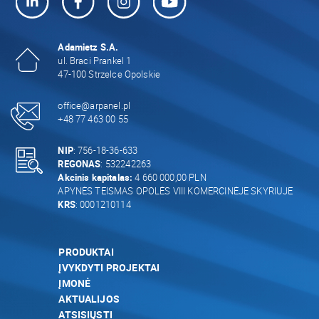
Adamietz S.A.
ul. Braci Prankel 1
47-100 Strzelce Opolskie
office@arpanel.pl
+48 77 463 00 55
NIP
: 756-18-36-633
REGONAS
: 532242263
Akcinis kapitalas:
4 660 000,00 PLN
APYNĖS TEISMAS OPOLĖS VIII KOMERCINĖJE SKYRIUJE
KRS
: 0001210114
PRODUKTAI
ĮVYKDYTI PROJEKTAI
ĮMONĖ
AKTUALIJOS
ATSISIŲSTI