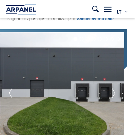
LT
Pagrindinis puslapis
»
Realizacje
»
Sandėliavimo salė