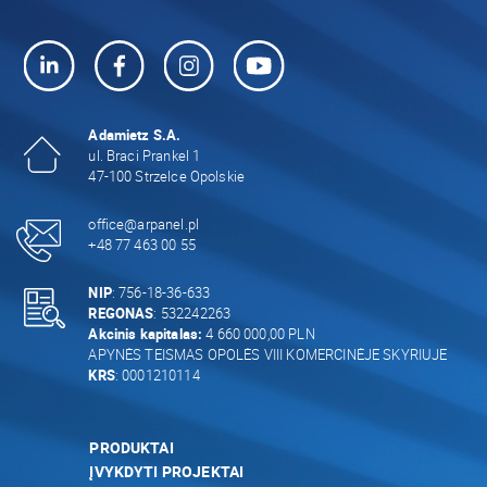
Adamietz S.A.
ul. Braci Prankel 1
47-100 Strzelce Opolskie
office@arpanel.pl
+48 77 463 00 55
NIP
: 756-18-36-633
REGONAS
: 532242263
Akcinis kapitalas:
4 660 000,00 PLN
APYNĖS TEISMAS OPOLĖS VIII KOMERCINĖJE SKYRIUJE
KRS
: 0001210114
PRODUKTAI
ĮVYKDYTI PROJEKTAI