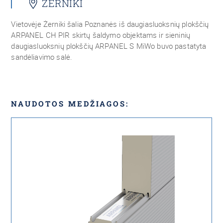
ŻERNIKI
Vietovėje Żerniki šalia Poznanės iš daugiasluoksnių plokščių
ARPANEL CH PIR skirtų šaldymo objektams ir sieninių
daugiasluoksnių plokščių ARPANEL S MiWo buvo pastatyta
sandėliavimo salė.
NAUDOTOS MEDŽIAGOS: