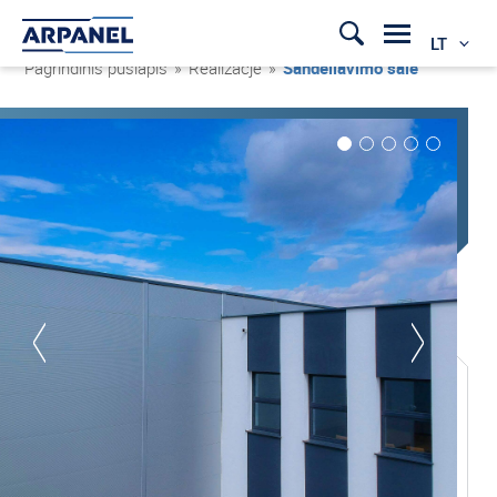
LT
Pagrindinis puslapis
»
Realizacje
»
Sandėliavimo salė